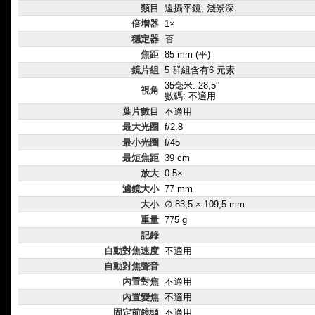
類目
遠攝平鏡, 淺景深
倍增器
1×
穩定器
否
焦距
85 mm (平)
鏡片組
5 群組含有6 元素
35毫米: 28,5°
視角
數碼: 不適用
葉片數目
不適用
最大光圈
f/2.8
最小光圈
f/45
最短焦距
39 cm
放大
0.5×
濾鏡大小
77 mm
大小
∅ 83,5 × 109,5 mm
重量
775 g
記錄
自動對焦速度
不適用
自動對焦聲音
內置對焦
不適用
內置變焦
不適用
固定前鏡頭
不適用