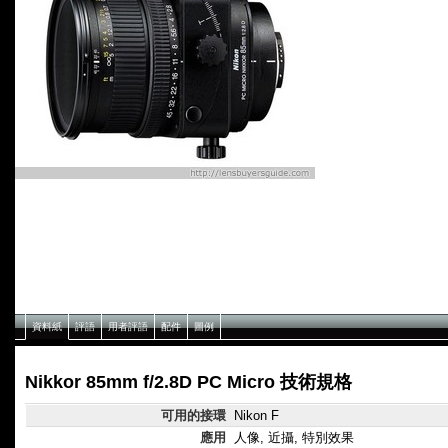
資料紙
評語
用者評語
配件
圖例
Nikkor 85mm f/2.8D PC Micro 技術規格
可用的接環
Nikon F
應用
人像, 近攝, 特別效果