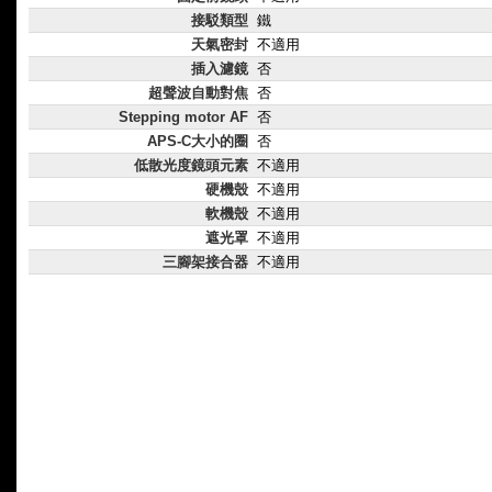
接駁類型
鐵
天氣密封
不適用
插入濾鏡
否
超聲波自動對焦
否
Stepping motor AF
否
APS-C大小的圈
否
低散光度鏡頭元素
不適用
硬機殼
不適用
軟機殼
不適用
遮光罩
不適用
三腳架接合器
不適用