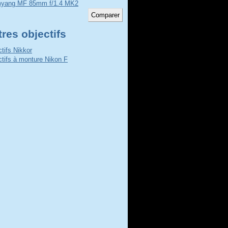
yang MF 85mm f/1.4 MK2
res objectifs
ctifs Nikkor
ctifs à monture Nikon F