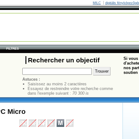
MILC
digitális fényképezõgé
FILTRES
Si vous 
Rechercher un objectif
d'achete
nos part
soutien 
Astuces :
Saisissez au moins 2 caractères
Essayez de restreindre votre recherche comme
dans l'exemple suivant :
70 300 is
PC Micro