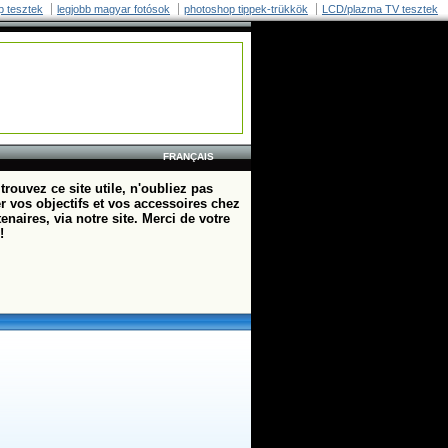
p tesztek
legjobb magyar fotósok
photoshop tippek-trükkök
LCD/plazma TV tesztek
FRANÇAIS
trouvez ce site utile, n'oubliez pas
r vos objectifs et vos accessoires chez
enaires, via notre site. Merci de votre
!