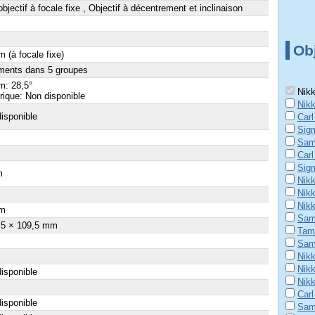
objectif à focale fixe , Objectif à décentrement et inclinaison
Obj
 (à focale fixe)
ments dans 5 groupes
m: 28,5°
Nikk
ique: Non disponible
Nik
isponible
Carl
Sig
Sam
Carl
Sig
m
Nik
Nik
Nik
m
Sam
,5 × 109,5 mm
Tam
Sam
Nik
Nik
isponible
Nik
Carl
isponible
Sam