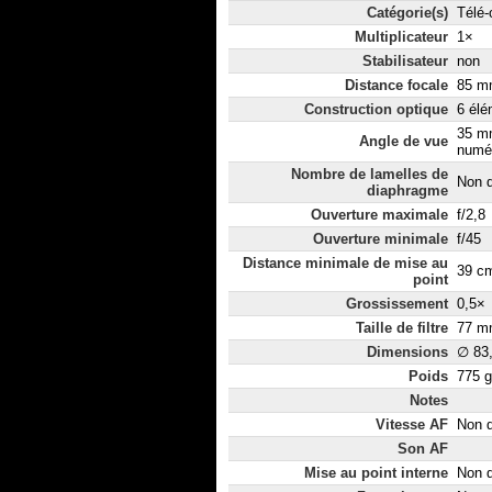
Catégorie(s)
Télé-
Multiplicateur
1×
Stabilisateur
non
Distance focale
85 mm
Construction optique
6 élé
35 m
Angle de vue
numér
Nombre de lamelles de
Non d
diaphragme
Ouverture maximale
f/2,8
Ouverture minimale
f/45
Distance minimale de mise au
39 c
point
Grossissement
0,5×
Taille de filtre
77 m
Dimensions
∅ 83
Poids
775 g
Notes
Vitesse AF
Non d
Son AF
Mise au point interne
Non d