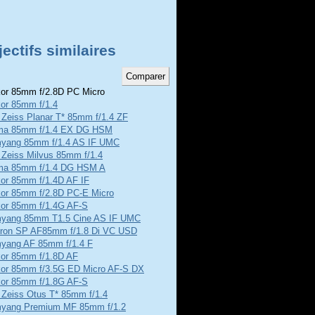
ectifs similaires
or 85mm f/2.8D PC Micro
kor 85mm f/1.4
 Zeiss Planar T* 85mm f/1.4 ZF
ma 85mm f/1.4 EX DG HSM
yang 85mm f/1.4 AS IF UMC
 Zeiss Milvus 85mm f/1.4
ma 85mm f/1.4 DG HSM A
kor 85mm f/1.4D AF IF
kor 85mm f/2.8D PC-E Micro
kor 85mm f/1.4G AF-S
yang 85mm T1.5 Cine AS IF UMC
ron SP AF85mm f/1.8 Di VC USD
yang AF 85mm f/1.4 F
kor 85mm f/1.8D AF
kor 85mm f/3.5G ED Micro AF-S DX
kor 85mm f/1.8G AF-S
 Zeiss Otus T* 85mm f/1.4
yang Premium MF 85mm f/1.2