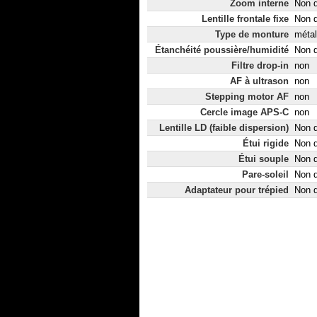
Zoom interne
Non d
Lentille frontale fixe
Non d
Type de monture
métal
Étanchéité poussière/humidité
Non d
Filtre drop-in
non
AF à ultrason
non
Stepping motor AF
non
Cercle image APS-C
non
Lentille LD (faible dispersion)
Non d
Étui rigide
Non d
Étui souple
Non d
Pare-soleil
Non d
Adaptateur pour trépied
Non d