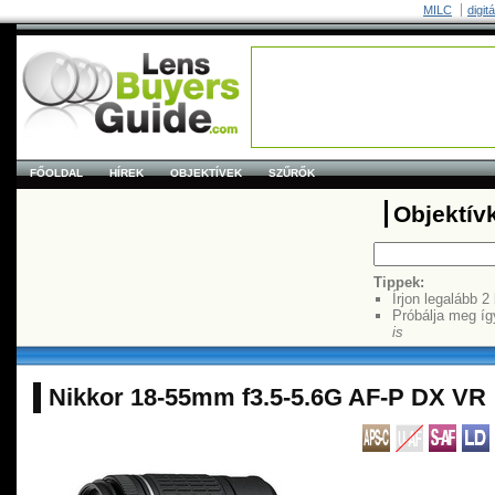
MILC
digit
FŐOLDAL
HÍREK
OBJEKTÍVEK
SZŰRŐK
Objektív
Tippek:
Írjon legalább 2
Próbálja meg íg
is
Nikkor 18-55mm f3.5-5.6G AF-P DX VR