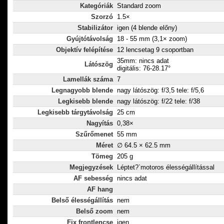
Kategóriák
Standard zoom
Szorzó
1.5×
Stabilizátor
igen (4 blende előny)
Gyújtótávolság
18 - 55 mm (3,1× zoom)
Objektív felépítése
12 lencsetag 9 csoportban
35mm: nincs adat
Látószög
digitális: 76-28.17°
Lamellák száma
7
Legnagyobb blende
nagy látószög: f/3,5 tele: f/5,6
Legkisebb blende
nagy látószög: f/22 tele: f/38
Legkisebb tárgytávolság
25 cm
Nagyítás
0,38×
Szűrőmenet
55 mm
Méret
∅ 64.5 × 62.5 mm
Tömeg
205 g
Megjegyzések
Léptet?`motoros élességállítással
AF sebesség
nincs adat
AF hang
Belső élességállítás
nem
Belső zoom
nem
Fix frontlencse
igen