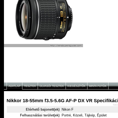
ADATLAP
TESZTEK
OLVASÓI TESZTEK
KIEGÉSZÍTŐK
MINTA FOTÓK
Nikkor 18-55mm f3.5-5.6G AF-P DX VR Specifikác
Nikk
Elérhető bajonett(ek)
Nikon F
Felhasználási terület(ek)
Portré, Közeli, Tájkép, Épület