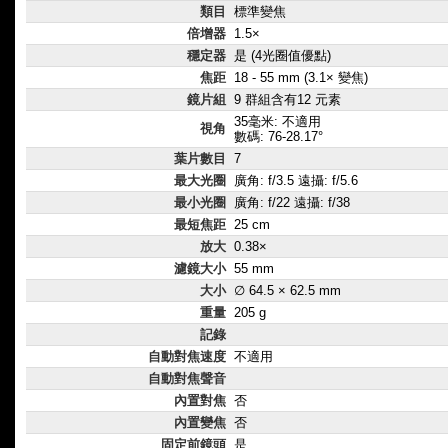
類目
標準變焦
倍增器
1.5×
穩定器
是 (4光圈值優點)
焦距
18 - 55 mm (3.1× 變焦)
鏡片組
9 群組含有12 元素
35毫米: 不適用
視角
數碼: 76-28.17°
葉片數目
7
最大光圈
廣角: f/3.5 遠攝: f/5.6
最小光圈
廣角: f/22 遠攝: f/38
最短焦距
25 cm
放大
0.38×
濾鏡大小
55 mm
大小
∅ 64.5 × 62.5 mm
重量
205 g
記錄
自動對焦速度
不適用
自動對焦聲音
內置對焦
否
內置變焦
否
固定前鏡頭
是