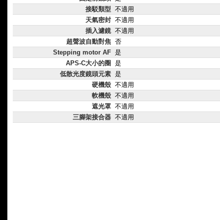
接駁類型
不適用
天氣密封
不適用
插入濾鏡
不適用
超聲波自動對焦
否
Stepping motor AF
是
APS-C大小的圈
是
低散光度鏡頭元素
是
硬機殼
不適用
軟機殼
不適用
遮光罩
不適用
三腳架接合器
不適用