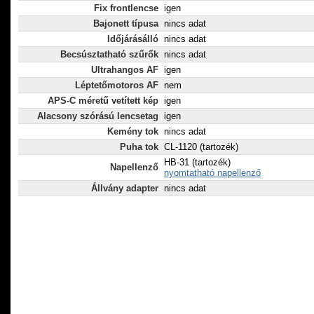
Fix frontlencse
igen
Bajonett típusa
nincs adat
Időjárásálló
nincs adat
Becsúsztatható szűrők
nincs adat
Ultrahangos AF
igen
Léptetőmotoros AF
nem
APS-C méretű vetített kép
igen
Alacsony szórású lencsetag
igen
Kemény tok
nincs adat
Puha tok
CL-1120 (tartozék)
HB-31 (tartozék)
Napellenző
nyomtatható napellenző
Állvány adapter
nincs adat