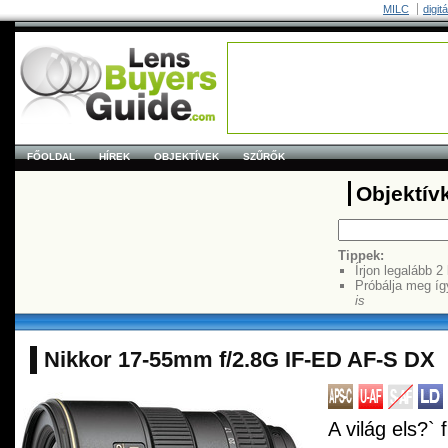
MILC
digit
FŐOLDAL
HÍREK
OBJEKTÍVEK
SZŰRŐK
Objektív
Tippek:
Írjon legalább 2
Próbálja meg íg
is
Nikkor 17-55mm f/2.8G IF-ED AF-S DX
A világ els?` f