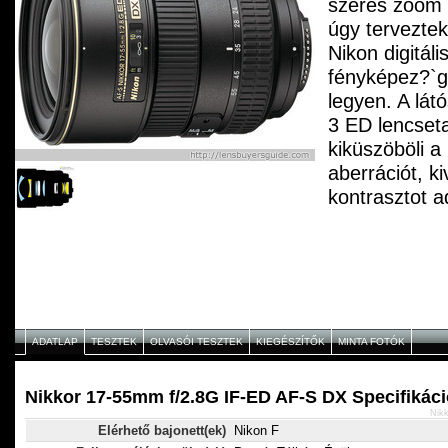
szeres zoom o
úgy tervezte
Nikon digitáli
fényképez?`g
legyen. A lát
3 ED lencseta
kiküszöböli a
aberrációt, ki
kontrasztot a
lencsetag min
torzításokat. 
Wave Motor r
autofókuszt,
pontosságot é
hangtalan műk
ADATLAP
TESZTEK
OLVASÓI TESZTEK
KIEGÉSZÍTŐK
MINTA FOTÓK
bels?` élesség
hatékonyabb 
Nikkor 17-55mm f/2.8G IF-ED AF-S DX Specifikáci
eredményez, é
Nik
Elérhető bajonett(ek)
Nikon F
jobb egyensúl