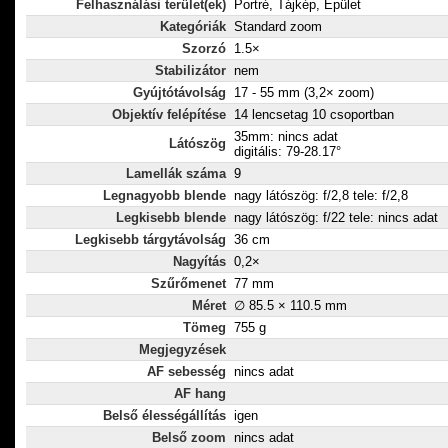
Felhasználási terület(ek)
Portré, Tájkép, Épület
diafragma a k
Kategóriák
Standard zoom
is természet
Szorzó
1.5×
kölcsönöz.
Stabilizátor
nem
Gyújtótávolság
17 - 55 mm (3,2× zoom)
Objektív felépítése
14 lencsetag 10 csoportban
35mm: nincs adat
Látószög
digitális: 79-28.17°
Lamellák száma
9
Legnagyobb blende
nagy látószög: f/2,8 tele: f/2,8
Legkisebb blende
nagy látószög: f/22 tele: nincs adat
Legkisebb tárgytávolság
36 cm
Nagyítás
0,2×
Szűrőmenet
77 mm
Méret
∅ 85.5 × 110.5 mm
Tömeg
755 g
Megjegyzések
AF sebesség
nincs adat
AF hang
Belső élességállítás
igen
Belső zoom
nincs adat