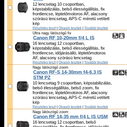
12 lencsetag 10 csoportban,
képstabilizálás, belső élességállítás, fix
frontlencse, léptetőmotoros AF, alacsony
szórású lencsetag, APS-C méretű vetített
kép
Részletes teszt
|
Olvasói tesztek
|
További tesztek
Ultra nagy látószögű fix
Canon RF 10-20mm f/4 L IS
16 lencsetag 12 csoportban,
képstabilizálás, belső élességállítás, fix
frontlencse, időjárásálló, léptetőmotoros
AF, alacsony szórású lencsetag
Részletes teszt
|
Olvasói tesztek
|
További tesztek
Nagy látószögű zoom
Canon RF-S 14-30mm f4-6.3 IS
STM PZ
10 lencsetag 9 csoportban, képstabilizálás,
belső élességállítás, belső zoom, fix
frontlencse, léptetőmotoros AF, alacsony
szórású lencsetag, APS-C méretű vetített
kép
Részletes teszt
|
Olvasói tesztek
|
További tesztek
Nagy látószögű zoom
Canon RF 14-35 mm f/4 L IS USM
16 lencsetag 12 csoportban, belső