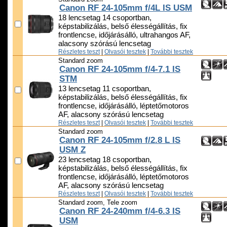
Canon RF 24-105mm f/4L IS USM
18 lencsetag 14 csoportban,
képstabilizálás, belső élességállítás, fix
frontlencse, időjárásálló, ultrahangos AF,
alacsony szórású lencsetag
Részletes teszt
|
Olvasói tesztek
|
További tesztek
Standard zoom
Canon RF 24-105mm f/4-7.1 IS
STM
13 lencsetag 11 csoportban,
képstabilizálás, belső élességállítás, fix
frontlencse, időjárásálló, léptetőmotoros
AF, alacsony szórású lencsetag
Részletes teszt
|
Olvasói tesztek
|
További tesztek
Standard zoom
Canon RF 24-105mm f/2.8 L IS
USM Z
23 lencsetag 18 csoportban,
képstabilizálás, belső élességállítás, fix
frontlencse, időjárásálló, léptetőmotoros
AF, alacsony szórású lencsetag
Részletes teszt
|
Olvasói tesztek
|
További tesztek
Standard zoom, Tele zoom
Canon RF 24-240mm f/4-6.3 IS
USM