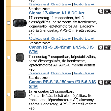
kép
Részletes teszt
|
Olvasói tesztek
|
További tesztek
Standard zoom
Sigma 17-40mm f/1.8 DC Art
17 lencsetag 11 csoportban, belső
élességállítás, belső zoom, fix frontlencse,
időjárásálló, léptetőmotoros AF, alacsony
szórású lencsetag, APS-C méretű vetített
kép
Részletes teszt
|
Olvasói tesztek
|
További tesztek
Standard zoom
Canon RF-S 18-45mm f/4.5-6.3 IS
STM
7 lencsetag 7 csoportban, képstabilizálás,
belső élességállítás, fix frontlencse,
léptetőmotoros AF, APS-C méretű vetített
kép
Részletes teszt
|
Olvasói tesztek
|
További tesztek
Standard zoom
Canon RF-S 18-150mm f/3.5-6.3 IS
STM
17 lencsetag 13 csoportban,
képstabilizálás, belső élességállítás, fix
frontlencse, léptetőmotoros AF, alacsony
szórású lencsetag, APS-C méretű vetített
kép