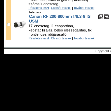
szórású lencsetag
Részletes teszt
|
Olvasói tesztek
|
További tesztek
Tele zoom
Canon RF 200-800mm f/6.3-9 IS
USM
17 lencsetag 11 csoportban,
képstabilizálás, belső élességállítás, fix
frontlencse, időjárásálló
Részletes teszt
|
Olvasói tesztek
|
További tesztek
Copyright 