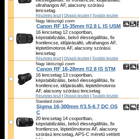
élességállítás, fix frontlencse, időjárásálló,
ultrahangos AF, alacsony szórású
lencsetag
Részletes teszt
|
Olvasói tesztek
|
További tesztek
Nagy látószögű zoom
Canon RF 15-35mm f/2.8 L IS USM
16 lencsetag 12 csoportban,
képstabilizálás, belső élességállítás, fix
frontlencse, időjárásálló, ultrahangos AF,
léptetőmotoros AF, alacsony szórású
lencsetag
Részletes teszt
|
Olvasói tesztek
|
További tesztek
Nagy látószögű zoom
Canon RF 16-28mm f/2.8 IS STM
16 lencsetag 13 csoportban,
képstabilizálás, belső élességállítás, fix
frontlencse, időjárásálló, léptetőmotoros
AF, alacsony szórású lencsetag
Részletes teszt
|
Olvasói tesztek
|
További tesztek
Standard zoom
Sigma 16-300mm f/3.5-6.7 DC OS
C
20 lencsetag 14 csoportban,
képstabilizálás, belső élességállítás, fix
frontlencse, léptetőmotoros AF, alacsony
szórású lencsetag, APS-C méretű vetített