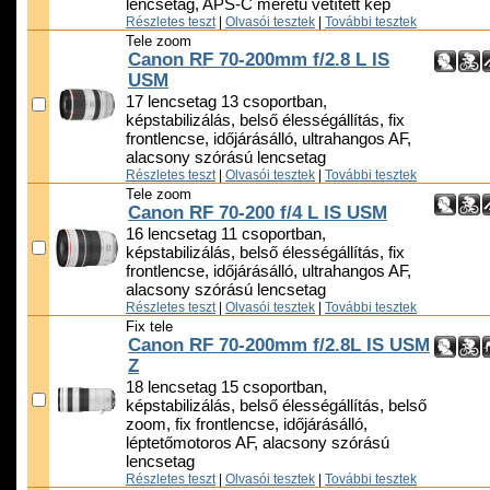
lencsetag, APS-C méretű vetített kép
Részletes teszt
|
Olvasói tesztek
|
További tesztek
Tele zoom
Canon RF 70-200mm f/2.8 L IS
USM
17 lencsetag 13 csoportban,
képstabilizálás, belső élességállítás, fix
frontlencse, időjárásálló, ultrahangos AF,
alacsony szórású lencsetag
Részletes teszt
|
Olvasói tesztek
|
További tesztek
Tele zoom
Canon RF 70-200 f/4 L IS USM
16 lencsetag 11 csoportban,
képstabilizálás, belső élességállítás, fix
frontlencse, időjárásálló, ultrahangos AF,
alacsony szórású lencsetag
Részletes teszt
|
Olvasói tesztek
|
További tesztek
Fix tele
Canon RF 70-200mm f/2.8L IS USM
Z
18 lencsetag 15 csoportban,
képstabilizálás, belső élességállítás, belső
zoom, fix frontlencse, időjárásálló,
léptetőmotoros AF, alacsony szórású
lencsetag
Részletes teszt
|
Olvasói tesztek
|
További tesztek