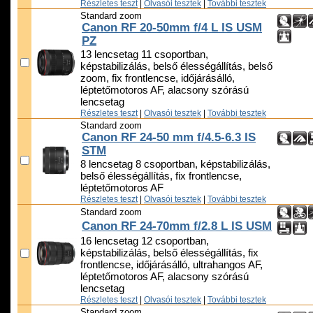
Részletes teszt
|
Olvasói tesztek
|
További tesztek
Standard zoom
Canon RF 20-50mm f/4 L IS USM
PZ
13 lencsetag 11 csoportban,
képstabilizálás, belső élességállítás, belső
zoom, fix frontlencse, időjárásálló,
léptetőmotoros AF, alacsony szórású
lencsetag
Részletes teszt
|
Olvasói tesztek
|
További tesztek
Standard zoom
Canon RF 24-50 mm f/4.5-6.3 IS
STM
8 lencsetag 8 csoportban, képstabilizálás,
belső élességállítás, fix frontlencse,
léptetőmotoros AF
Részletes teszt
|
Olvasói tesztek
|
További tesztek
Standard zoom
Canon RF 24-70mm f/2.8 L IS USM
16 lencsetag 12 csoportban,
képstabilizálás, belső élességállítás, fix
frontlencse, időjárásálló, ultrahangos AF,
léptetőmotoros AF, alacsony szórású
lencsetag
Részletes teszt
|
Olvasói tesztek
|
További tesztek
Standard zoom