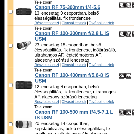
Tele zoom
Canon RF 75-300mm f/4-5.6
13 lencsetag 9 csoportban, belső
élességállítás, fix frontlencse
Részletes teszt
|
Olvasói tesztek
|
További tesztek
Tele zoom
Canon RF 100-300mm f/2.8 L IS
USM
23 lencsetag 18 csoportban, belső
élességállítás, fix frontlencse, időjárásálló,
ultrahangos AF, léptetőmotoros AF,
alacsony szórású lencsetag
Részletes teszt
|
Olvasói tesztek
|
További tesztek
Tele zoom
Canon RF 100-400mm f/5.6-8 IS
USM
12 lencsetag 9 csoportban, belső
élességállítás, fix frontlencse, ultrahangos
AF, alacsony szórású lencsetag
Részletes teszt
|
Olvasói tesztek
|
További tesztek
Tele zoom
Canon RF 100-500 mm f/4.5-7.1 L
IS USM
20 lencsetag 14 csoportban,
képstabilizálás, belső élességállítás, fix
frontlencse, ultrahangos AF, alacsony