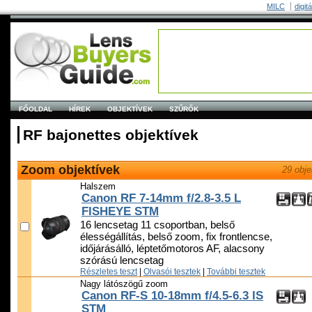
MILC
digit
FŐOLDAL
HÍREK
OBJEKTÍVEK
SZŰRŐK
RF bajonettes objektívek
Zoom objektívek
29 obje
Halszem
Canon RF 7-14mm f/2.8-3.5 L
FISHEYE STM
16 lencsetag 11 csoportban, belső
élességállítás, belső zoom, fix frontlencse,
időjárásálló, léptetőmotoros AF, alacsony
szórású lencsetag
Részletes teszt
|
Olvasói tesztek
|
További tesztek
Nagy látószögű zoom
Canon RF-S 10-18mm f/4.5-6.3 IS
STM