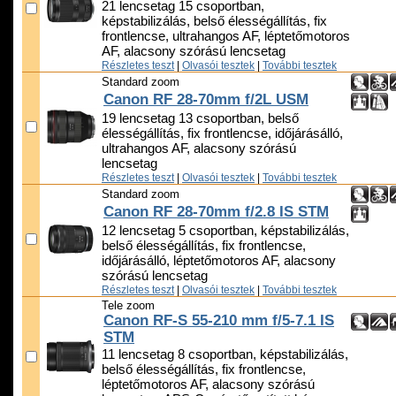
21 lencsetag 15 csoportban,
képstabilizálás, belső élességállítás, fix
frontlencse, ultrahangos AF, léptetőmotoros
AF, alacsony szórású lencsetag
Részletes teszt
|
Olvasói tesztek
|
További tesztek
Standard zoom
Canon RF 28-70mm f/2L USM
19 lencsetag 13 csoportban, belső
élességállítás, fix frontlencse, időjárásálló,
ultrahangos AF, alacsony szórású
lencsetag
Részletes teszt
|
Olvasói tesztek
|
További tesztek
Standard zoom
Canon RF 28-70mm f/2.8 IS STM
12 lencsetag 5 csoportban, képstabilizálás,
belső élességállítás, fix frontlencse,
időjárásálló, léptetőmotoros AF, alacsony
szórású lencsetag
Részletes teszt
|
Olvasói tesztek
|
További tesztek
Tele zoom
Canon RF-S 55-210 mm f/5-7.1 IS
STM
11 lencsetag 8 csoportban, képstabilizálás,
belső élességállítás, fix frontlencse,
léptetőmotoros AF, alacsony szórású