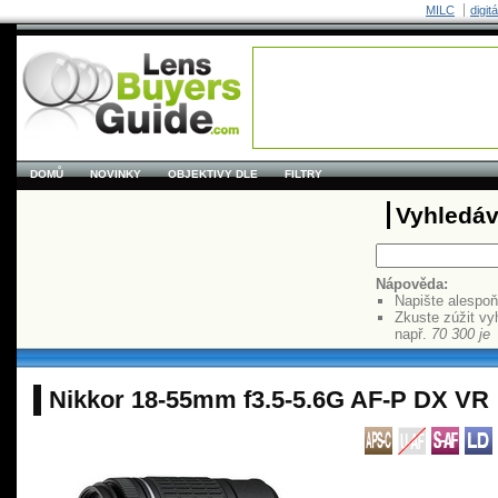
MILC
digit
DOMŮ
NOVINKY
OBJEKTIVY DLE
FILTRY
Vyhledáv
Nápověda:
Napište alespo
Zkuste zúžit vy
např.
70 300 je
Nikkor 18-55mm f3.5-5.6G AF-P DX VR