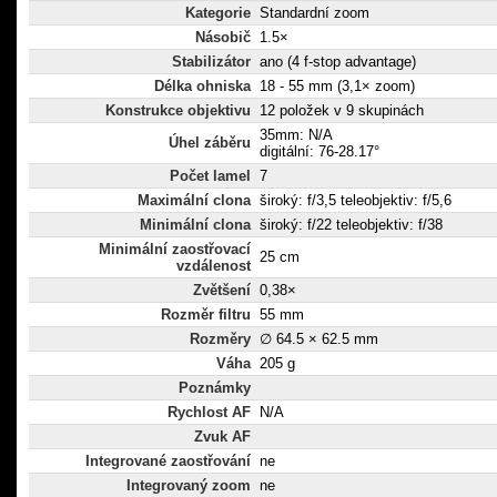
Kategorie
Standardní zoom
Násobič
1.5×
Stabilizátor
ano (4 f-stop advantage)
Délka ohniska
18 - 55 mm (3,1× zoom)
Konstrukce objektivu
12 položek v 9 skupinách
35mm: N/A
Úhel záběru
digitální: 76-28.17°
Počet lamel
7
Maximální clona
široký: f/3,5 teleobjektiv: f/5,6
Minimální clona
široký: f/22 teleobjektiv: f/38
Minimální zaostřovací
25 cm
vzdálenost
Zvětšení
0,38×
Rozměr filtru
55 mm
Rozměry
∅ 64.5 × 62.5 mm
Váha
205 g
Poznámky
Rychlost AF
N/A
Zvuk AF
Integrované zaostřování
ne
Integrovaný zoom
ne