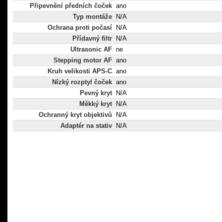
Připevnění předních čoček
ano
Typ montáže
N/A
Ochrana proti počasí
N/A
Přídavný filtr
N/A
Ultrasonic AF
ne
Stepping motor AF
ano
Kruh velikosti APS-C
ano
Nízký rozptyl čoček
ano
Pevný kryt
N/A
Měkký kryt
N/A
Ochranný kryt objektivů
N/A
Adaptér na stativ
N/A