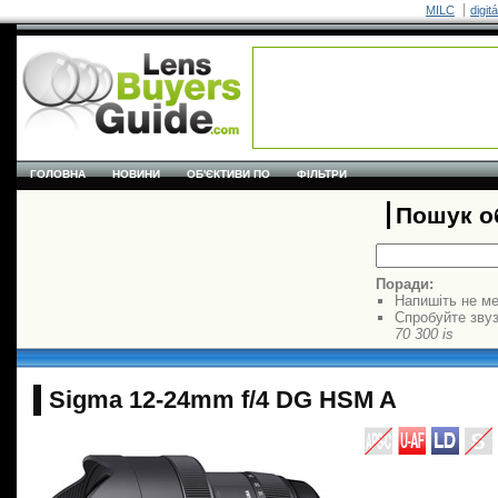
MILC
digit
ГОЛОВНА
НОВИНИ
ОБ'ЄКТИВИ ПО
ФІЛЬТРИ
Пошук об
Поради:
Напишіть не ме
Спробуйте звуз
70 300 is
Sigma 12-24mm f/4 DG HSM A