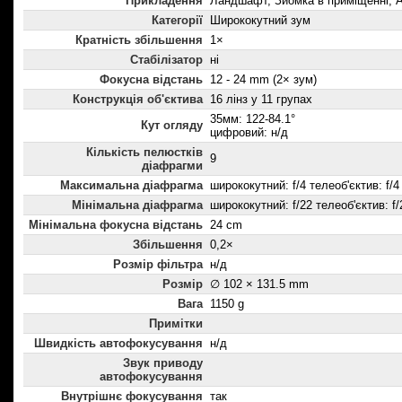
Прикладення
Ландшафт, Зйомка в приміщенні, А
Категорії
Ширококутний зум
Кратність збільшення
1×
Стабілізатор
ні
Фокусна відстань
12 - 24 mm (2× зум)
Конструкція об'єктива
16 лінз у 11 групах
35мм: 122-84.1°
Кут огляду
цифровий: н/д
Кількість пелюстків
9
діафрагми
Максимальна діафрагма
ширококутний: f/4 телеоб'єктив: f/4
Мінімальна діафрагма
ширококутний: f/22 телеоб'єктив: f/
Мінімальна фокусна відстань
24 cm
Збільшення
0,2×
Розмір фільтра
н/д
Розмір
∅ 102 × 131.5 mm
Вага
1150 g
Примітки
Швидкість автофокусування
н/д
Звук приводу
автофокусування
Внутрішнє фокусування
так