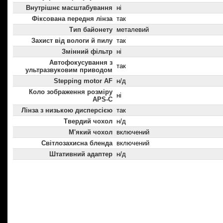
Внутрішнє масштабування
ні
Фіксована передня лінза
так
Тип байонету
металевий
Захист від вологи й пилу
так
Змінний фільтр
ні
Автофокусування з
так
ультразвуковим приводом
Stepping motor AF
н/д
Коло зображення розміру
ні
APS-C
Лінза з низькою дисперсією
так
Твердий чохол
н/д
М'який чохол
включений
Світлозахисна бленда
включений
Штативний адаптер
н/д