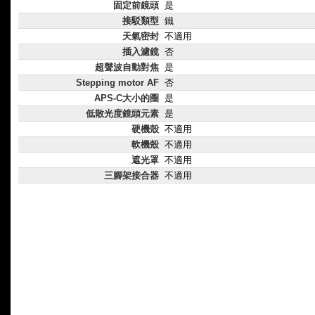
固定前鏡頭
是
接駁類型
鐵
天氣密封
不適用
插入濾鏡
否
超聲波自動對焦
是
Stepping motor AF
否
APS-C大小的圈
是
低散光度鏡頭元素
是
硬機殼
不適用
軟機殼
不適用
遮光罩
不適用
三腳架接合器
不適用