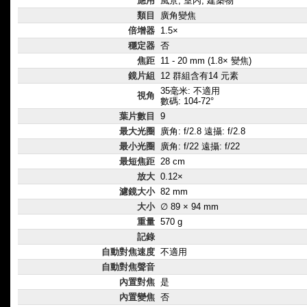
應用
風景, 室內, 建築物
類目
廣角變焦
倍增器
1.5×
穩定器
否
焦距
11 - 20 mm (1.8× 變焦)
鏡片組
12 群組含有14 元素
35毫米: 不適用
視角
數碼: 104-72°
葉片數目
9
最大光圈
廣角: f/2.8 遠攝: f/2.8
最小光圈
廣角: f/22 遠攝: f/22
最短焦距
28 cm
放大
0.12×
濾鏡大小
82 mm
大小
∅ 89 × 94 mm
重量
570 g
記錄
自動對焦速度
不適用
自動對焦聲音
內置對焦
是
內置變焦
否