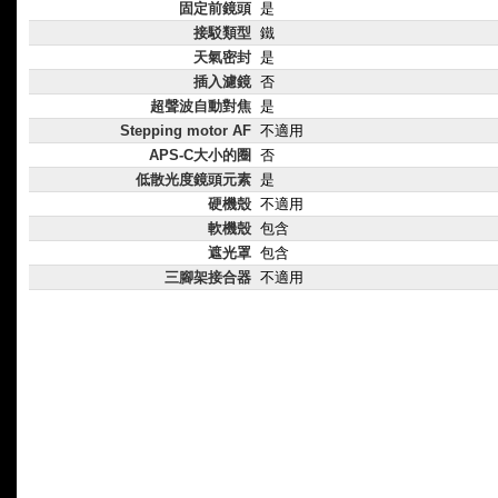
固定前鏡頭
是
接駁類型
鐵
天氣密封
是
插入濾鏡
否
超聲波自動對焦
是
Stepping motor AF
不適用
APS-C大小的圈
否
低散光度鏡頭元素
是
硬機殼
不適用
軟機殼
包含
遮光罩
包含
三腳架接合器
不適用