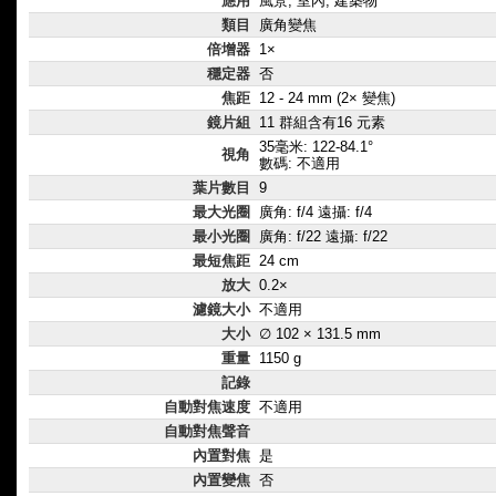
應用
風景, 室內, 建築物
類目
廣角變焦
倍增器
1×
穩定器
否
焦距
12 - 24 mm (2× 變焦)
鏡片組
11 群組含有16 元素
35毫米: 122-84.1°
視角
數碼: 不適用
葉片數目
9
最大光圈
廣角: f/4 遠攝: f/4
最小光圈
廣角: f/22 遠攝: f/22
最短焦距
24 cm
放大
0.2×
濾鏡大小
不適用
大小
∅ 102 × 131.5 mm
重量
1150 g
記錄
自動對焦速度
不適用
自動對焦聲音
內置對焦
是
內置變焦
否