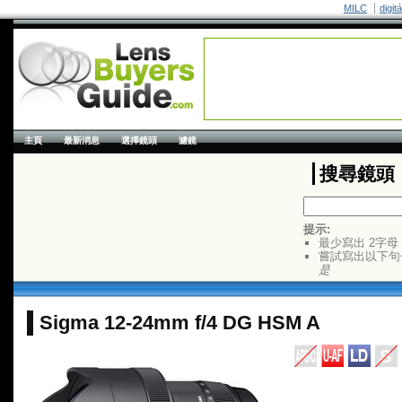
MILC
digit
主頁
最新消息
選擇鏡頭
濾鏡
搜尋鏡頭
提示:
最少寫出 2字母
嘗試寫出以下句
是
Sigma 12-24mm f/4 DG HSM A