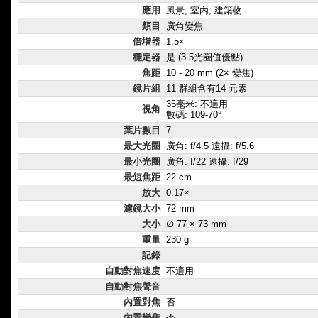
應用
風景, 室內, 建築物
類目
廣角變焦
倍增器
1.5×
穩定器
是 (3.5光圈值優點)
焦距
10 - 20 mm (2× 變焦)
鏡片組
11 群組含有14 元素
35毫米: 不適用
視角
數碼: 109-70°
葉片數目
7
最大光圈
廣角: f/4.5 遠攝: f/5.6
最小光圈
廣角: f/22 遠攝: f/29
最短焦距
22 cm
放大
0.17×
濾鏡大小
72 mm
大小
∅ 77 × 73 mm
重量
230 g
記錄
自動對焦速度
不適用
自動對焦聲音
內置對焦
否
內置變焦
否