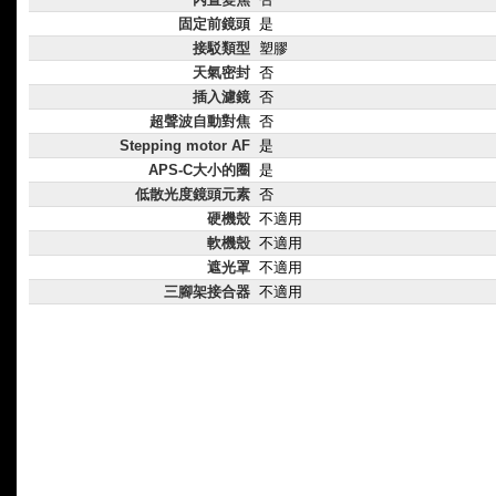
固定前鏡頭
是
接駁類型
塑膠
天氣密封
否
插入濾鏡
否
超聲波自動對焦
否
Stepping motor AF
是
APS-C大小的圈
是
低散光度鏡頭元素
否
硬機殼
不適用
軟機殼
不適用
遮光罩
不適用
三腳架接合器
不適用