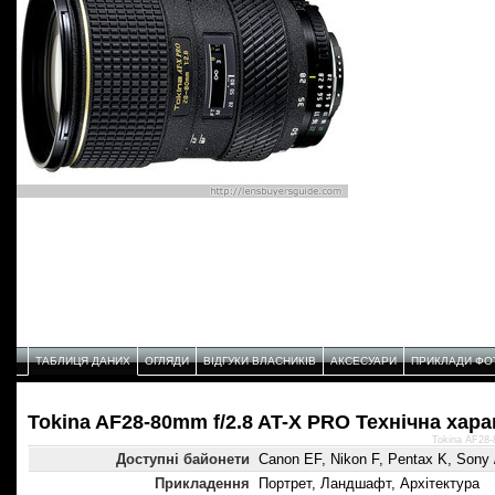
ТАБЛИЦЯ ДАНИХ
ОГЛЯДИ
ВІДГУКИ ВЛАСНИКІВ
АКСЕСУАРИ
ПРИКЛАДИ ФО
Tokina AF28-80mm f/2.8 AT-X PRO Технічнa хар
Tokina AF28-
Доступні байонети
Canon EF, Nikon F, Pentax K, Sony /
Прикладення
Портрет, Ландшафт, Архітектура