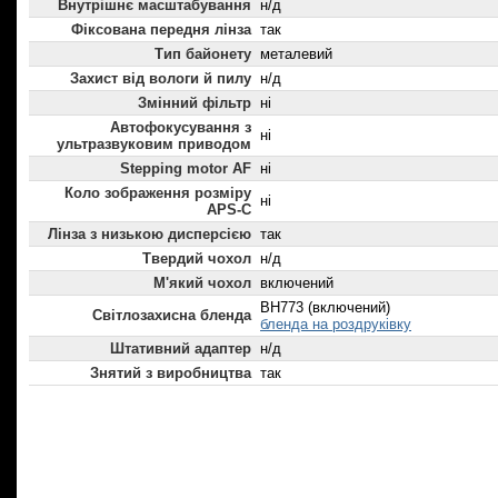
Внутрішнє масштабування
н/д
Фіксована передня лінза
так
Тип байонету
металевий
Захист від вологи й пилу
н/д
Змінний фільтр
ні
Автофокусування з
ні
ультразвуковим приводом
Stepping motor AF
ні
Коло зображення розміру
ні
APS-C
Лінза з низькою дисперсією
так
Твердий чохол
н/д
М'який чохол
включений
BH773 (включений)
Світлозахисна бленда
бленда на роздруківку
Штативний адаптер
н/д
Знятий з виробництва
так