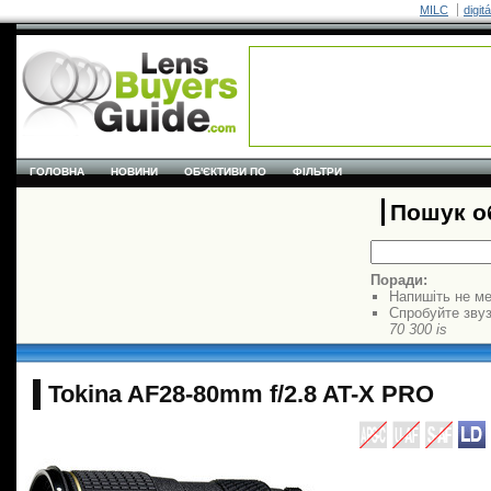
MILC
digit
ГОЛОВНА
НОВИНИ
ОБ'ЄКТИВИ ПО
ФІЛЬТРИ
Пошук об
Поради:
Напишіть не ме
Спробуйте звуз
70 300 is
Tokina AF28-80mm f/2.8 AT-X PRO