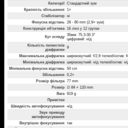
Категорії
Стандартний зум
Кратність збільшення
1×
Стабілізатор
ні
Фокусна відстань
28 - 80 mm (2,9× зум)
Конструкція об'єктива
16 лінз у 12 групах
35мм: 75.3-30.3°
Кут огляду
цифровий: н/д
Кількість пелюстків
9
діафрагми
Максимальна діафрагма
ширококутний: f/2,8 телеоб'єктив: f
Мінімальна діафрагма
ширококутний: н/д телеоб'єктив: н/
Мінімальна фокусна відстань
50 cm
Збільшення
0,2×
Розмір фільтра
77 mm
Розмір
∅ 84 × 120 mm
Вага
819 g
Примітки
Швидкість автофокусування
н/д
Звук приводу
автофокусування
Внутрішнє фокусування
так