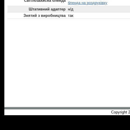
Світлозахисна бленда
бленда на роздруківку
Штативний адаптер
н/д
Знятий з виробництва
так
Copyright 