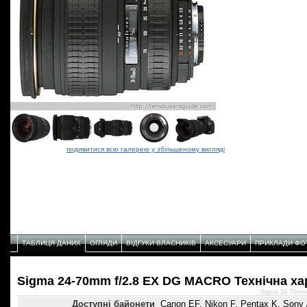
подивитися всю галерею у збільшеному вигляді
ТАБЛИЦЯ ДАНИХ
ОГЛЯДИ
ВІДГУКИ ВЛАСНИКІВ
АКСЕСУАРИ
ПРИКЛАДИ ФО
Sigma 24-70mm f/2.8 EX DG MACRO Технічнa ха
Sigma 24-70mm
Доступні байонети
Canon EF, Nikon F, Pentax K, Sony 