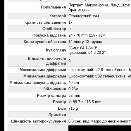
Портрет, Макрозйомка, Ландшафт, 
Прикладення
Архітектура
Категорії
Стандартний зум
Кратність збільшення
1×
Стабілізатор
ні
Фокусна відстань
24 - 70 mm (2,9× зум)
Конструкція об'єктива
14 лінз у 13 групах
35мм: 84.1-34.3°
Кут огляду
цифровий: 54.8-20.2°
Кількість пелюстків
9
діафрагми
Максимальна діафрагма
ширококутний: f/2,8 телеоб'єктив: f
Мінімальна діафрагма
ширококутний: f/32 телеоб'єктив: н
Мінімальна фокусна відстань
40 cm
Збільшення
0,26×
Розмір фільтра
82 mm
Розмір
∅ 88.7 × 115.5 mm
Вага
715 g
Примітки
Швидкість автофокусування
0,3 сек. (від макро до нескінченост