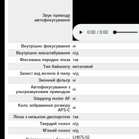
Звук приводу
автофокусування
Внутрішнє фокусування
ні
Внутрішнє масштабування
н/д
Фіксована передня лінза
так
Тип байонету
металевий
Захист від вологи й пилу
н/д
Змінний фільтр
ні
Автофокусування з
ні
ультразвуковим приводом
Stepping motor AF
ні
Коло зображення розміру
ні
APS-C
Лінза з низькою дисперсією
так
Твердий чохол
н/д
М'який чохол
н/д
LH875-02