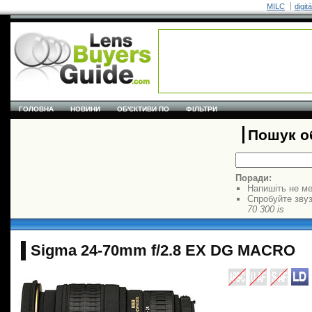
MILC
digit
ГОЛОВНА
НОВИНИ
ОБ'ЄКТИВИ ПО
ФІЛЬТРИ
Пошук об
Поради:
Напишіть не ме
Спробуйте звуз
70 300 is
Sigma 24-70mm f/2.8 EX DG MACRO