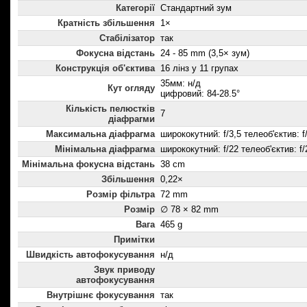
Категорії
Стандартний зум
Кратність збільшення
1×
Стабілізатор
так
Фокусна відстань
24 - 85 mm (3,5× зум)
Конструкція об'єктива
16 лінз у 11 групах
35мм: н/д
Кут огляду
цифровий: 84-28.5°
Кількість пелюстків
7
діафрагми
Максимальна діафрагма
ширококутний: f/3,5 телеоб'єктив: f
Мінімальна діафрагма
ширококутний: f/22 телеоб'єктив: f/
Мінімальна фокусна відстань
38 cm
Збільшення
0,22×
Розмір фільтра
72 mm
Розмір
∅ 78 × 82 mm
Вага
465 g
Примітки
Швидкість автофокусування
н/д
Звук приводу
автофокусування
Внутрішнє фокусування
так