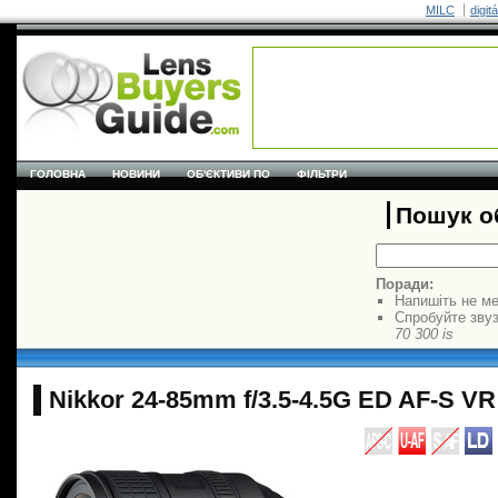
MILC
digit
ГОЛОВНА
НОВИНИ
ОБ'ЄКТИВИ ПО
ФІЛЬТРИ
Пошук об
Поради:
Напишіть не ме
Спробуйте звуз
70 300 is
Nikkor 24-85mm f/3.5-4.5G ED AF-S VR