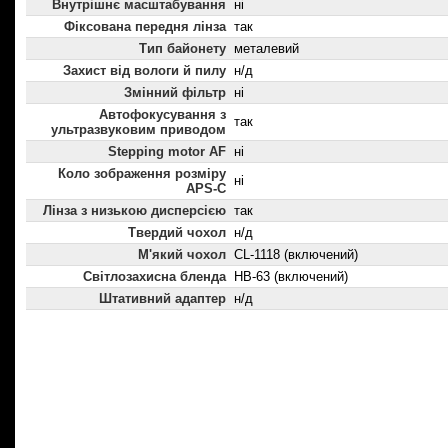
Внутрішнє масштабування
ні
Фіксована передня лінза
так
Тип байонету
металевий
Захист від вологи й пилу
н/д
Змінний фільтр
ні
Автофокусування з
так
ультразвуковим приводом
Stepping motor AF
ні
Коло зображення розміру
ні
APS-C
Лінза з низькою дисперсією
так
Твердий чохол
н/д
М'який чохол
CL-1118 (включений)
Світлозахисна бленда
HB-63 (включений)
Штативний адаптер
н/д