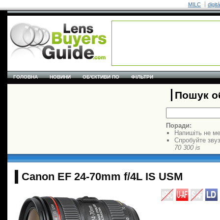
MILC
digit
ГОЛОВНА
НОВИНИ
ОБ'ЄКТИВИ ПО
ФІЛЬТРИ
Пошук об
Поради:
Напишіть не ме
Спробуйте звуз
70 300 is
Canon EF 24-70mm f/4L IS USM