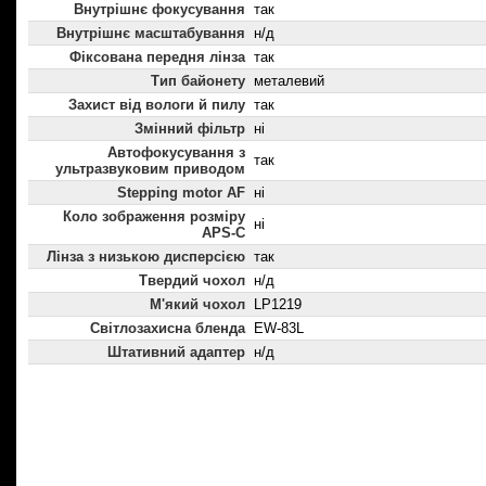
Внутрішнє фокусування
так
Внутрішнє масштабування
н/д
Фіксована передня лінза
так
Тип байонету
металевий
Захист від вологи й пилу
так
Змінний фільтр
ні
Автофокусування з
так
ультразвуковим приводом
Stepping motor AF
ні
Коло зображення розміру
ні
APS-C
Лінза з низькою дисперсією
так
Твердий чохол
н/д
М'який чохол
LP1219
Світлозахисна бленда
EW-83L
Штативний адаптер
н/д