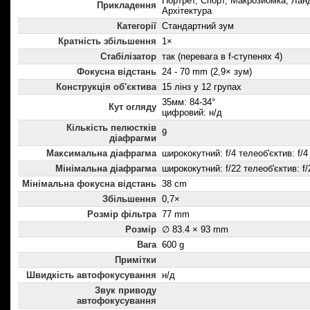
Портрет, Спорт, Макрозйомка, Лан
Прикладення
Архітектура
Категорії
Стандартний зум
Кратність збільшення
1×
Стабілізатор
так (перевага в f-ступенях 4)
Фокусна відстань
24 - 70 mm (2,9× зум)
Конструкція об'єктива
15 лінз у 12 групах
35мм: 84-34°
Кут огляду
цифровий: н/д
Кількість пелюстків
9
діафрагми
Максимальна діафрагма
ширококутний: f/4 телеоб'єктив: f/4
Мінімальна діафрагма
ширококутний: f/22 телеоб'єктив: f/
Мінімальна фокусна відстань
38 cm
Збільшення
0,7×
Розмір фільтра
77 mm
Розмір
∅ 83.4 × 93 mm
Вага
600 g
Примітки
Швидкість автофокусування
н/д
Звук приводу
автофокусування