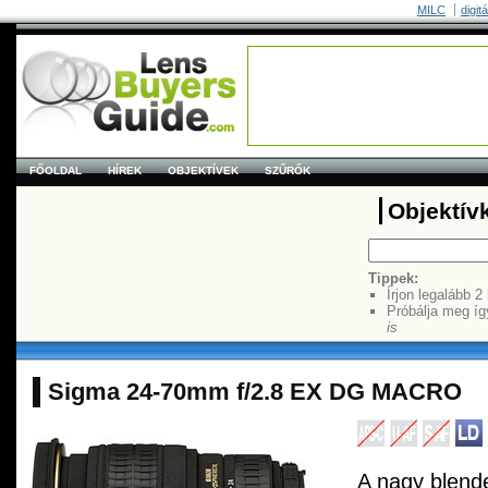
MILC
digit
FŐOLDAL
HÍREK
OBJEKTÍVEK
SZŰRŐK
Objektív
Tippek:
Írjon legalább 2
Próbálja meg íg
is
Sigma 24-70mm f/2.8 EX DG MACRO
A nagy blend