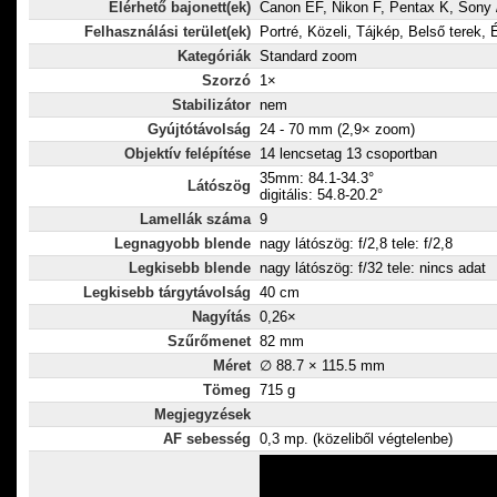
Elérhető bajonett(ek)
Canon EF, Nikon F, Pentax K, Sony 
Felhasználási terület(ek)
Portré, Közeli, Tájkép, Belső terek, 
Kategóriák
Standard zoom
Szorzó
1×
Stabilizátor
nem
Gyújtótávolság
24 - 70 mm (2,9× zoom)
Objektív felépítése
14 lencsetag 13 csoportban
35mm: 84.1-34.3°
Látószög
digitális: 54.8-20.2°
Lamellák száma
9
Legnagyobb blende
nagy látószög: f/2,8 tele: f/2,8
Legkisebb blende
nagy látószög: f/32 tele: nincs adat
Legkisebb tárgytávolság
40 cm
Nagyítás
0,26×
Szűrőmenet
82 mm
Méret
∅ 88.7 × 115.5 mm
Tömeg
715 g
Megjegyzések
AF sebesség
0,3 mp. (közeliből végtelenbe)