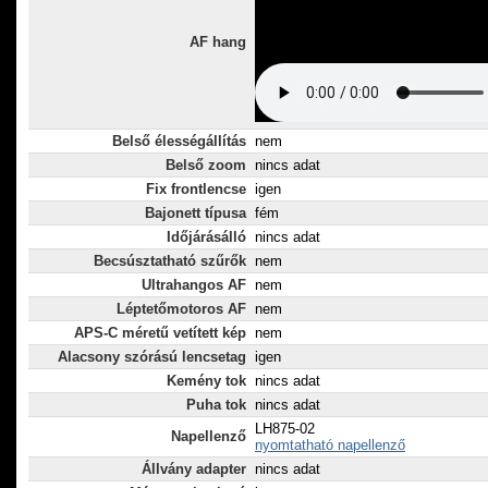
AF hang
Belső élességállítás
nem
Belső zoom
nincs adat
Fix frontlencse
igen
Bajonett típusa
fém
Időjárásálló
nincs adat
Becsúsztatható szűrők
nem
Ultrahangos AF
nem
Léptetőmotoros AF
nem
APS-C méretű vetített kép
nem
Alacsony szórású lencsetag
igen
Kemény tok
nincs adat
Puha tok
nincs adat
LH875-02
Napellenző
nyomtatható napellenző
Állvány adapter
nincs adat