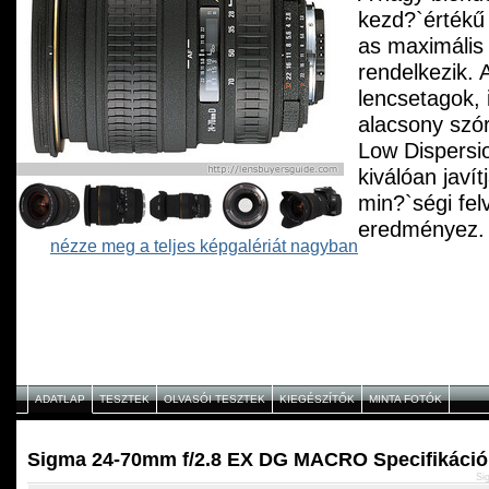
kezd?`értékű
as maximális 
rendelkezik. 
lencsetagok, i
alacsony szó
Low Dispersio
kiválóan javít
min?`ségi fel
eredményez. 
nézze meg a teljes képgalériát nagyban
zoom állásba
1:3,8 maximál
makrófotózás 
Mivel a front
mozog az éles
az objektívhe
ADATLAP
TESZTEK
OLVASÓI TESZTEK
KIEGÉSZÍTŐK
MINTA FOTÓK
napellenz?` i
amely megszű
Sigma 24-70mm f/2.8 EX DG MACRO Specifikáció
fénymennyisé
Si