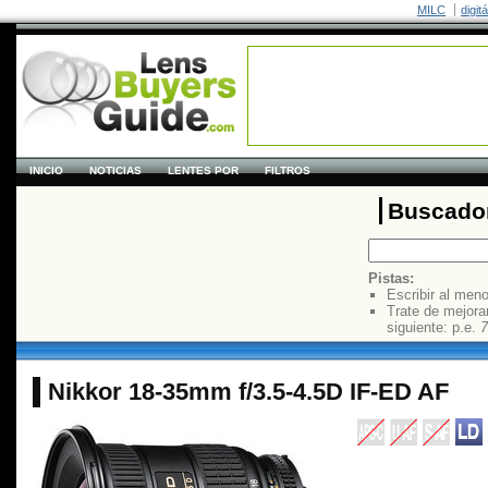
MILC
digit
INICIO
NOTICIAS
LENTES POR
FILTROS
Buscador
Pistas:
Escribir al men
Trate de mejora
siguiente: p.e.
7
Nikkor 18-35mm f/3.5-4.5D IF-ED AF