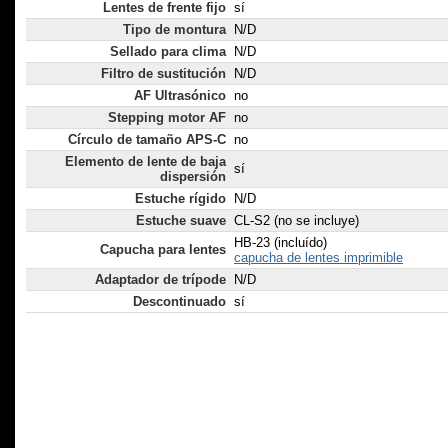
Lentes de frente fijo
sí
Tipo de montura
N/D
Sellado para clima
N/D
Filtro de sustitución
N/D
AF Ultrasónico
no
Stepping motor AF
no
Círculo de tamaño APS-C
no
Elemento de lente de baja
sí
dispersión
Estuche rígido
N/D
Estuche suave
CL-S2 (no se incluye)
HB-23 (incluído)
Capucha para lentes
capucha de lentes imprimible
Adaptador de trípode
N/D
Descontinuado
sí