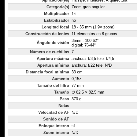
Aplicación(es)
Paisaje, Interiores, Arquitectura
Categoría(s)
Zoom gran angular
Multiplicador
1×
Estabilizador
no
Longitud focal
18 - 35 mm (1,9× zoom)
Construcción de lentes
11 elementos en 8 grupos
35mm: 100-62°
Ángulo de visión
digital: 76-44°
Número de cuchillas
7
Apertura máxima
anchura: f/3,5 tele: f/4,5
Apertura mínima
anchura: f/22 tele: N/D
Distancia focal mínima
33 cm
Aumento
0,15×
Tamaño del filtro
77 mm
Tamaño
∅ 82.5 × 82.5 mm
Peso
370 g
Notas
Velocidad de AF
N/D
Sonido de AF
Enfoque interno
sí
Zoom interno
N/D