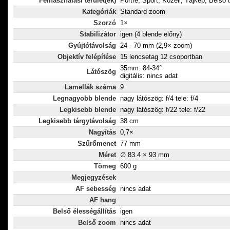
Felhasználási terület(ek)
Portré, Sport, Közeli, Tájkép, Belső 
Kategóriák
Standard zoom
Szorzó
1×
Stabilizátor
igen (4 blende előny)
Gyújtótávolság
24 - 70 mm (2,9× zoom)
Objektív felépítése
15 lencsetag 12 csoportban
35mm: 84-34°
Látószög
digitális: nincs adat
Lamellák száma
9
Legnagyobb blende
nagy látószög: f/4 tele: f/4
Legkisebb blende
nagy látószög: f/22 tele: f/22
Legkisebb tárgytávolság
38 cm
Nagyítás
0,7×
Szűrőmenet
77 mm
Méret
∅ 83.4 × 93 mm
Tömeg
600 g
Megjegyzések
AF sebesség
nincs adat
AF hang
Belső élességállítás
igen
Belső zoom
nincs adat