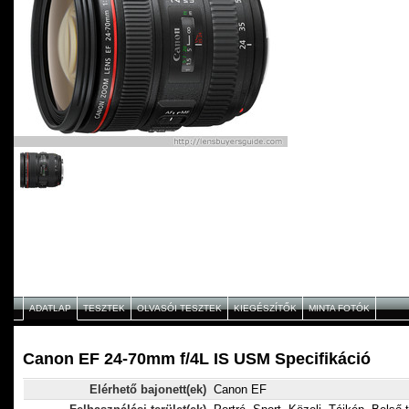
ADATLAP
TESZTEK
OLVASÓI TESZTEK
KIEGÉSZÍTŐK
MINTA FOTÓK
Canon EF 24-70mm f/4L IS USM Specifikáció
Elérhető bajonett(ek)
Canon EF