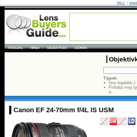
MILC
digit
FŐOLDAL
HÍREK
OBJEKTÍVEK
SZŰRŐK
Objektív
Tippek:
Írjon legalább 2
Próbálja meg íg
is
Canon EF 24-70mm f/4L IS USM