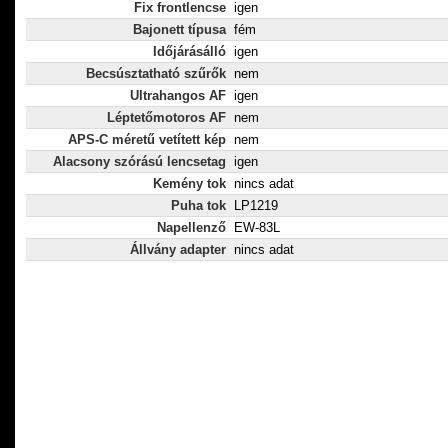
Fix frontlencse
igen
Bajonett típusa
fém
Időjárásálló
igen
Becsúsztatható szűrők
nem
Ultrahangos AF
igen
Léptetőmotoros AF
nem
APS-C méretű vetített kép
nem
Alacsony szórású lencsetag
igen
Kemény tok
nincs adat
Puha tok
LP1219
Napellenző
EW-83L
Állvány adapter
nincs adat