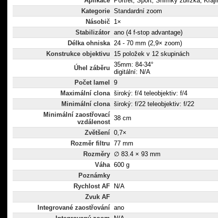
Aplikace
Portrét, Sport, Snímky zblízka, Krajin
Kategorie
Standardní zoom
Násobič
1×
Stabilizátor
ano (4 f-stop advantage)
Délka ohniska
24 - 70 mm (2,9× zoom)
Konstrukce objektivu
15 položek v 12 skupinách
35mm: 84-34°
Úhel záběru
digitální: N/A
Počet lamel
9
Maximální clona
široký: f/4 teleobjektiv: f/4
Minimální clona
široký: f/22 teleobjektiv: f/22
Minimální zaostřovací
38 cm
vzdálenost
Zvětšení
0,7×
Rozměr filtru
77 mm
Rozměry
∅ 83.4 × 93 mm
Váha
600 g
Poznámky
Rychlost AF
N/A
Zvuk AF
Integrované zaostřování
ano