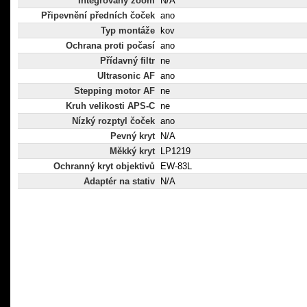
Integrovaný zoom
N/A
Připevnění předních čoček
ano
Typ montáže
kov
Ochrana proti počasí
ano
Přídavný filtr
ne
Ultrasonic AF
ano
Stepping motor AF
ne
Kruh velikosti APS-C
ne
Nízký rozptyl čoček
ano
Pevný kryt
N/A
Měkký kryt
LP1219
Ochranný kryt objektivů
EW-83L
Adaptér na stativ
N/A