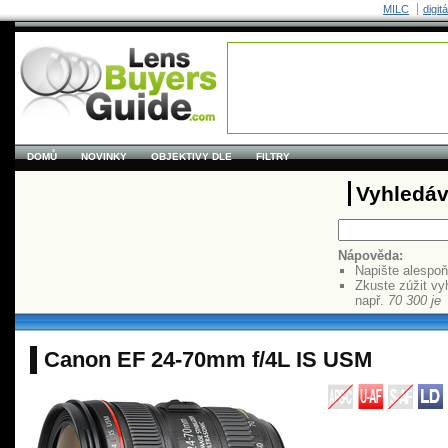
MILC
digit
DOMŮ
NOVINKY
OBJEKTIVY DLE
FILTRY
Vyhledáv
Nápověda:
Napište alespo
Zkuste zúžit vy
např.
70 300 je
Canon EF 24-70mm f/4L IS USM