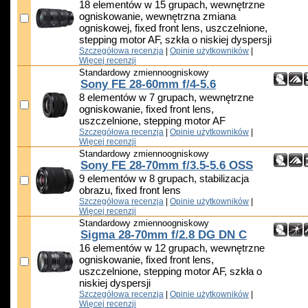
18 elementów w 15 grupach, wewnętrzne
ogniskowanie, wewnętrzna zmiana
ogniskowej, fixed front lens, uszczelnione,
stepping motor AF, szkła o niskiej dyspersji
Szczegółowa recenzja
|
Opinie użytkowników
|
Więcej recenzji
Standardowy zmiennoogniskowy
Sony FE 28-60mm f/4-5.6
8 elementów w 7 grupach, wewnętrzne
ogniskowanie, fixed front lens,
uszczelnione, stepping motor AF
Szczegółowa recenzja
|
Opinie użytkowników
|
Więcej recenzji
Standardowy zmiennoogniskowy
Sony FE 28-70mm f/3.5-5.6 OSS
9 elementów w 8 grupach, stabilizacja
obrazu, fixed front lens
Szczegółowa recenzja
|
Opinie użytkowników
|
Więcej recenzji
Standardowy zmiennoogniskowy
Sigma 28-70mm f/2.8 DG DN C
16 elementów w 12 grupach, wewnętrzne
ogniskowanie, fixed front lens,
uszczelnione, stepping motor AF, szkła o
niskiej dyspersji
Szczegółowa recenzja
|
Opinie użytkowników
|
Więcej recenzji