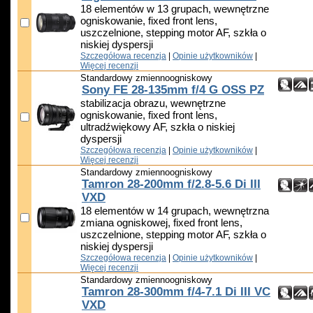
18 elementów w 13 grupach, wewnętrzne
ogniskowanie, fixed front lens,
uszczelnione, stepping motor AF, szkła o
niskiej dyspersji
Szczegółowa recenzja
|
Opinie użytkowników
|
Więcej recenzji
Standardowy zmiennoogniskowy
Sony FE 28-135mm f/4 G OSS PZ
stabilizacja obrazu, wewnętrzne
ogniskowanie, fixed front lens,
ultradźwiękowy AF, szkła o niskiej
dyspersji
Szczegółowa recenzja
|
Opinie użytkowników
|
Więcej recenzji
Standardowy zmiennoogniskowy
Tamron 28-200mm f/2.8-5.6 Di III
VXD
18 elementów w 14 grupach, wewnętrzna
zmiana ogniskowej, fixed front lens,
uszczelnione, stepping motor AF, szkła o
niskiej dyspersji
Szczegółowa recenzja
|
Opinie użytkowników
|
Więcej recenzji
Standardowy zmiennoogniskowy
Tamron 28-300mm f/4-7.1 Di III VC
VXD