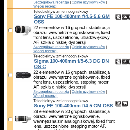
Szczegółowa recenzja
|
Opinie użytkowników
|
Więcej recenzji
Teleobiektyw zmiennoogniskowy
Sony FE 100-400mm f/4.5-5.6 GM
OSS
22 elementów w 16 grupach, stabilizacja
obrazu, wewnętrzne ogniskowanie, fixed
front lens, uszczelnione, ultradźwiękowy
AF, szkła o niskiej dyspersji
Szczegółowa recenzja
|
Opinie użytkowników
|
Więcej recenzji
Teleobiektyw zmiennoogniskowy
Sigma 100-400mm f/5-6.3 DG DN
OS C
22 elementów w 16 grupach, stabilizacja
obrazu, wewnętrzne ogniskowanie, fixed
front lens, uszczelnione, stepping motor
AF, szkła o niskiej dyspersji
Szczegółowa recenzja
|
Opinie użytkowników
|
Więcej recenzji
Teleobiektyw zmiennoogniskowy
Sony FE 100-400mm f/4.5 GM OSS
28 elementów w 20 grupach, stabilizacja
obrazu, wewnętrzne ogniskowanie,
wewnętrzna zmiana ogniskowej, fixed front
lens, uszczelnione, stepping motor AF,