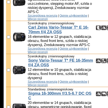
uszczelnione, stepping motor AF, szkła o
niskiej dyspersji, Zredukowany rozmiar
APS-C
Szczegółowa recenzja
|
Opinie użytkowników
|
Więcej recenzji
Szerokokątny zmiennoogniskowy
Carl Zeiss Vario-Tessar T* E 16-
70mm f/4 ZA OSS
16 elementów w 12 grupach, stabilizacja
obrazu, fixed front lens, szkła o niskiej
dyspersji, Zredukowany rozmiar APS-C
Szczegółowa recenzja
|
Opinie użytkowników
|
Więcej recenzji
Szerokokątny zmiennoogniskowy
Sony Vario-Tessar T* FE 16-35mm
f/4 ZA OSS
12 elementów w 10 grupach, stabilizacja
obrazu, fixed front lens, szkła o niskiej
dyspersji
Szczegółowa recenzja
|
Opinie użytkowników
|
Więcej recenzji
Standardowy zmiennoogniskowy
Sigma 16-300mm f/3.5-6.7 DC OS
C
20 elementów w 14 grupach, stabilizacja
obrazu, wewnętrzne ogniskowanie, fixed