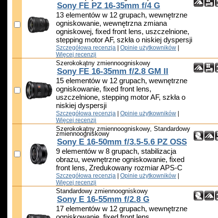
Sony FE PZ 16-35mm f/4 G
13 elementów w 12 grupach, wewnętrzne
ogniskowanie, wewnętrzna zmiana
ogniskowej, fixed front lens, uszczelnione,
stepping motor AF, szkła o niskiej dyspersji
Szczegółowa recenzja
|
Opinie użytkowników
|
Więcej recenzji
Szerokokątny zmiennoogniskowy
Sony FE 16-35mm f/2.8 GM II
15 elementów w 12 grupach, wewnętrzne
ogniskowanie, fixed front lens,
uszczelnione, stepping motor AF, szkła o
niskiej dyspersji
Szczegółowa recenzja
|
Opinie użytkowników
|
Więcej recenzji
Szerokokątny zmiennoogniskowy, Standardowy
zmiennoogniskowy
Sony E 16-50mm f/3.5-5.6 PZ OSS
9 elementów w 8 grupach, stabilizacja
obrazu, wewnętrzne ogniskowanie, fixed
front lens, Zredukowany rozmiar APS-C
Szczegółowa recenzja
|
Opinie użytkowników
|
Więcej recenzji
Standardowy zmiennoogniskowy
Sony E 16-55mm f/2.8 G
17 elementów w 12 grupach, wewnętrzne
ogniskowanie, fixed front lens,