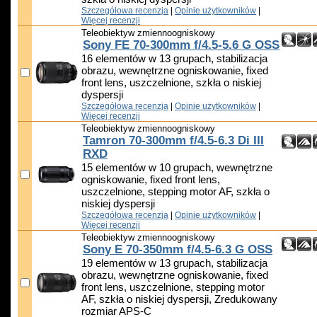
Szczegółowa recenzja
|
Opinie użytkowników
|
Więcej recenzji
Teleobiektyw zmiennoogniskowy
Sony FE 70-300mm f/4.5-5.6 G OSS
16 elementów w 13 grupach, stabilizacja
obrazu, wewnętrzne ogniskowanie, fixed
front lens, uszczelnione, szkła o niskiej
dyspersji
Szczegółowa recenzja
|
Opinie użytkowników
|
Więcej recenzji
Teleobiektyw zmiennoogniskowy
Tamron 70-300mm f/4.5-6.3 Di III
RXD
15 elementów w 10 grupach, wewnętrzne
ogniskowanie, fixed front lens,
uszczelnione, stepping motor AF, szkła o
niskiej dyspersji
Szczegółowa recenzja
|
Opinie użytkowników
|
Więcej recenzji
Teleobiektyw zmiennoogniskowy
Sony E 70-350mm f/4.5-6.3 G OSS
19 elementów w 13 grupach, stabilizacja
obrazu, wewnętrzne ogniskowanie, fixed
front lens, uszczelnione, stepping motor
AF, szkła o niskiej dyspersji, Zredukowany
rozmiar APS-C