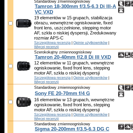
Standardowy zmiennoogniskowy
Tamron 18-300mm f/3.5-6.3 Di III-A
VC VXD
19 elementów w 15 grupach, stabilizacja
obrazu, wewnętrzne ogniskowanie, fixed
front lens, uszczelnione, stepping motor
AF, szkła o niskiej dyspersji, Zredukowany
rozmiar APS-C
Szczegółowa recenzja
|
Opinie użytkowników
|
Więcej recenzji
Szerokokątny zmiennoogniskowy
Tamron 20-40mm f/2.8 Di III VXD
12 elementów w 11 grupach, wewnętrzne
ogniskowanie, fixed front lens, stepping
motor AF, szkła o niskiej dyspersji
Szczegółowa recenzja
|
Opinie użytkowników
|
Więcej recenzji
Standardowy zmiennoogniskowy
Sony FE 20-70mm f/4 G
16 elementów w 13 grupach, wewnętrzne
ogniskowanie, fixed front lens, stepping
motor AF, szkła o niskiej dyspersji
Szczegółowa recenzja
|
Opinie użytkowników
|
Więcej recenzji
Standardowy zmiennoogniskowy
Sigma 20-200mm f/3.5-6.3 DG C