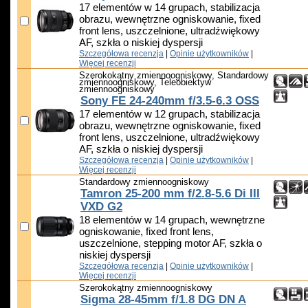
17 elementów w 14 grupach, stabilizacja
obrazu, wewnętrzne ogniskowanie, fixed
front lens, uszczelnione, ultradźwiękowy
AF, szkła o niskiej dyspersji
Szczegółowa recenzja
|
Opinie użytkowników
|
Więcej recenzji
Szerokokątny zmiennoogniskowy, Standardowy
zmiennoogniskowy, Teleobiektyw
zmiennoogniskowy
Sony FE 24-240mm f/3.5-6.3 OSS
17 elementów w 12 grupach, stabilizacja
obrazu, wewnętrzne ogniskowanie, fixed
front lens, uszczelnione, ultradźwiękowy
AF, szkła o niskiej dyspersji
Szczegółowa recenzja
|
Opinie użytkowników
|
Więcej recenzji
Standardowy zmiennoogniskowy
Tamron 25-200 mm f/2.8-5.6 Di III
VXD G2
18 elementów w 14 grupach, wewnętrzne
ogniskowanie, fixed front lens,
uszczelnione, stepping motor AF, szkła o
niskiej dyspersji
Szczegółowa recenzja
|
Opinie użytkowników
|
Więcej recenzji
Szerokokątny zmiennoogniskowy
Sigma 28-45mm f/1.8 DG DN A