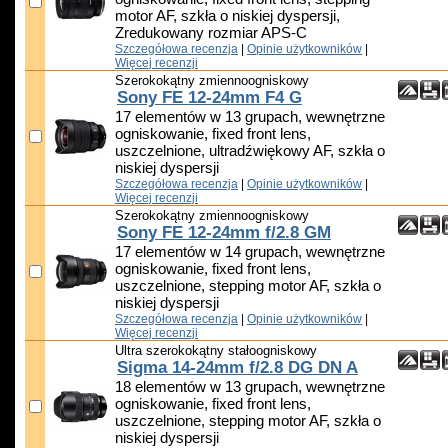
motor AF, szkła o niskiej dyspersji,
Zredukowany rozmiar APS-C
Szczegółowa recenzja
|
Opinie użytkowników
|
Więcej recenzji
Szerokokątny zmiennoogniskowy
Sony FE 12-24mm F4 G
17 elementów w 13 grupach, wewnętrzne
ogniskowanie, fixed front lens,
uszczelnione, ultradźwiękowy AF, szkła o
niskiej dyspersji
Szczegółowa recenzja
|
Opinie użytkowników
|
Więcej recenzji
Szerokokątny zmiennoogniskowy
Sony FE 12-24mm f/2.8 GM
17 elementów w 14 grupach, wewnętrzne
ogniskowanie, fixed front lens,
uszczelnione, stepping motor AF, szkła o
niskiej dyspersji
Szczegółowa recenzja
|
Opinie użytkowników
|
Więcej recenzji
Ultra szerokokątny stałoogniskowy
Sigma 14-24mm f/2.8 DG DN A
18 elementów w 13 grupach, wewnętrzne
ogniskowanie, fixed front lens,
uszczelnione, stepping motor AF, szkła o
niskiej dyspersji