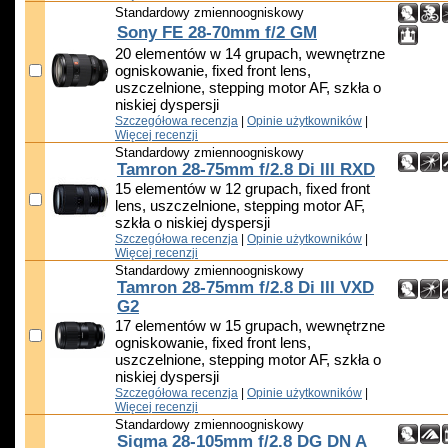
Standardowy zmiennoogniskowy
Sony FE 28-70mm f/2 GM
20 elementów w 14 grupach, wewnętrzne
ogniskowanie, fixed front lens,
uszczelnione, stepping motor AF, szkła o
niskiej dyspersji
Szczegółowa recenzja
|
Opinie użytkowników
|
Więcej recenzji
Standardowy zmiennoogniskowy
Tamron 28-75mm f/2.8 Di III RXD
15 elementów w 12 grupach, fixed front
lens, uszczelnione, stepping motor AF,
szkła o niskiej dyspersji
Szczegółowa recenzja
|
Opinie użytkowników
|
Więcej recenzji
Standardowy zmiennoogniskowy
Tamron 28-75mm f/2.8 Di III VXD
G2
17 elementów w 15 grupach, wewnętrzne
ogniskowanie, fixed front lens,
uszczelnione, stepping motor AF, szkła o
niskiej dyspersji
Szczegółowa recenzja
|
Opinie użytkowników
|
Więcej recenzji
Standardowy zmiennoogniskowy
Sigma 28-105mm f/2.8 DG DN A