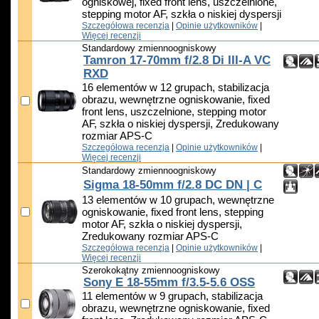
ogniskowej, fixed front lens, uszczelnione,
stepping motor AF, szkła o niskiej dyspersji
Szczegółowa recenzja
|
Opinie użytkowników
|
Więcej recenzji
Standardowy zmiennoogniskowy
Tamron 17-70mm f/2.8 Di III-A VC
RXD
16 elementów w 12 grupach, stabilizacja
obrazu, wewnętrzne ogniskowanie, fixed
front lens, uszczelnione, stepping motor
AF, szkła o niskiej dyspersji, Zredukowany
rozmiar APS-C
Szczegółowa recenzja
|
Opinie użytkowników
|
Więcej recenzji
Standardowy zmiennoogniskowy
Sigma 18-50mm f/2.8 DC DN | C
13 elementów w 10 grupach, wewnętrzne
ogniskowanie, fixed front lens, stepping
motor AF, szkła o niskiej dyspersji,
Zredukowany rozmiar APS-C
Szczegółowa recenzja
|
Opinie użytkowników
|
Więcej recenzji
Szerokokątny zmiennoogniskowy
Sony E 18-55mm f/3.5-5.6 OSS
11 elementów w 9 grupach, stabilizacja
obrazu, wewnętrzne ogniskowanie, fixed