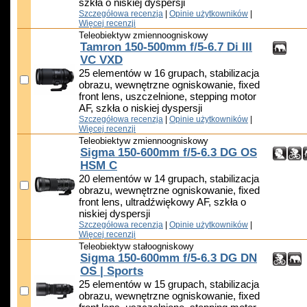
szkła o niskiej dyspersji
Szczegółowa recenzja
|
Opinie użytkowników
|
Więcej recenzji
Teleobiektyw zmiennoogniskowy
Tamron 150-500mm f/5-6.7 Di III
VC VXD
25 elementów w 16 grupach, stabilizacja
obrazu, wewnętrzne ogniskowanie, fixed
front lens, uszczelnione, stepping motor
AF, szkła o niskiej dyspersji
Szczegółowa recenzja
|
Opinie użytkowników
|
Więcej recenzji
Teleobiektyw zmiennoogniskowy
Sigma 150-600mm f/5-6.3 DG OS
HSM C
20 elementów w 14 grupach, stabilizacja
obrazu, wewnętrzne ogniskowanie, fixed
front lens, ultradźwiękowy AF, szkła o
niskiej dyspersji
Szczegółowa recenzja
|
Opinie użytkowników
|
Więcej recenzji
Teleobiektyw stałoogniskowy
Sigma 150-600mm f/5-6.3 DG DN
OS | Sports
25 elementów w 15 grupach, stabilizacja
obrazu, wewnętrzne ogniskowanie, fixed