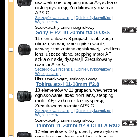
uszczelnione, stepping motor AF, szkła o
niskiej dyspersji, Zredukowany rozmiar
APS-C
Szczegółowa recenzja
|
Opinie użytkowników
|
Więcej recenzji
Szerokokątny zmiennoogniskowy
Sony E PZ 10-20mm f/4 G OSS
11 elementów w 8 grupach, stabilizacja
obrazu, wewnętrzne ogniskowanie,
wewnętrzna zmiana ogniskowej, fixed front
lens, uszczelnione, stepping motor AF,
szkła o niskiej dyspersji, Zredukowany
rozmiar APS-C
Szczegółowa recenzja
|
Opinie użytkowników
|
Więcej recenzji
Ultra szerokokątny stałoogniskowy
Tokina atx-i 11-18mm f/2.8
13 elementów w 11 grupach, wewnętrzne
ogniskowanie, fixed front lens, stepping
motor AF, szkła o niskiej dyspersji,
Zredukowany rozmiar APS-C
Szczegółowa recenzja
|
Opinie użytkowników
|
Więcej recenzji
Szerokokątny zmiennoogniskowy
Tamron 11-20mm f/2.8 Di III-A RXD
12 elementów w 10 grupach, wewnętrzne
ogniskowanie, fixed front lens, stepping