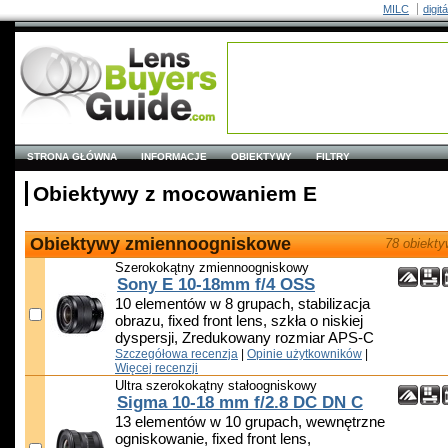
MILC
digit
STRONA GŁÓWNA
INFORMACJE
OBIEKTYWY
FILTRY
Obiektywy z mocowaniem E
Obiektywy zmiennoogniskowe
78 obiekt
Szerokokątny zmiennoogniskowy
Sony E 10-18mm f/4 OSS
10 elementów w 8 grupach, stabilizacja
obrazu, fixed front lens, szkła o niskiej
dyspersji, Zredukowany rozmiar APS-C
Szczegółowa recenzja
|
Opinie użytkowników
|
Więcej recenzji
Ultra szerokokątny stałoogniskowy
Sigma 10-18 mm f/2.8 DC DN C
13 elementów w 10 grupach, wewnętrzne
ogniskowanie, fixed front lens,