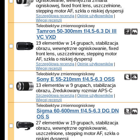
ogniskowanie, wewnętrzna zmiana
ogniskowej, fixed front lens, uszczelnione,
stepping motor AF, szkła o niskiej dyspersji
Szczegółowa recenzja
|
Opinie użytkowników
|
Więcej recenzji
Teleobiektyw zmiennoogniskowy
Tamron 50-300mm f/4.5-6.3 Di III
VC VXD
19 elementów w 14 grupach, stabilizacja
obrazu, wewnętrzne ogniskowanie, fixed
front lens, uszczelnione, stepping motor
AF, szkła o niskiej dyspersji
Szczegółowa recenzja
|
Opinie użytkowników
|
Więcej recenzji
Teleobiektyw zmiennoogniskowy
Sony E 55-210mm f/4.5-6.3 OSS
13 elementów w 9 grupach, stabilizacja
obrazu, Zredukowany rozmiar APS-C
Szczegółowa recenzja
|
Opinie użytkowników
|
Więcej recenzji
Teleobiektyw zmiennoogniskowy
Sigma 60-600mm f/4.5-6.3 DG DN
OS S
27 elementów w 19 grupach, stabilizacja
obrazu, wewnętrzne ogniskowanie,
uszczelnione, stepping motor AF, szkła o
niskiej dyspersji