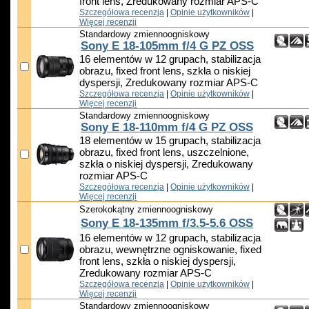
front lens, Zredukowany rozmiar APS-C
Szczegółowa recenzja
|
Opinie użytkowników
|
Więcej recenzji
Standardowy zmiennoogniskowy
Sony E 18-105mm f/4 G PZ OSS
16 elementów w 12 grupach, stabilizacja
obrazu, fixed front lens, szkła o niskiej
dyspersji, Zredukowany rozmiar APS-C
Szczegółowa recenzja
|
Opinie użytkowników
|
Więcej recenzji
Standardowy zmiennoogniskowy
Sony E 18-110mm f/4 G PZ OSS
18 elementów w 15 grupach, stabilizacja
obrazu, fixed front lens, uszczelnione,
szkła o niskiej dyspersji, Zredukowany
rozmiar APS-C
Szczegółowa recenzja
|
Opinie użytkowników
|
Więcej recenzji
Szerokokątny zmiennoogniskowy
Sony E 18-135mm f/3.5-5.6 OSS
16 elementów w 12 grupach, stabilizacja
obrazu, wewnętrzne ogniskowanie, fixed
front lens, szkła o niskiej dyspersji,
Zredukowany rozmiar APS-C
Szczegółowa recenzja
|
Opinie użytkowników
|
Więcej recenzji
Standardowy zmiennoogniskowy