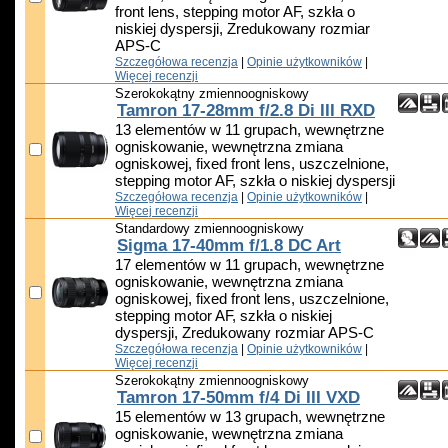
front lens, stepping motor AF, szkła o
niskiej dyspersji, Zredukowany rozmiar
APS-C
Szczegółowa recenzja
|
Opinie użytkowników
|
Więcej recenzji
Szerokokątny zmiennoogniskowy
Tamron 17-28mm f/2.8 Di III RXD
13 elementów w 11 grupach, wewnętrzne
ogniskowanie, wewnętrzna zmiana
ogniskowej, fixed front lens, uszczelnione,
stepping motor AF, szkła o niskiej dyspersji
Szczegółowa recenzja
|
Opinie użytkowników
|
Więcej recenzji
Standardowy zmiennoogniskowy
Sigma 17-40mm f/1.8 DC Art
17 elementów w 11 grupach, wewnętrzne
ogniskowanie, wewnętrzna zmiana
ogniskowej, fixed front lens, uszczelnione,
stepping motor AF, szkła o niskiej
dyspersji, Zredukowany rozmiar APS-C
Szczegółowa recenzja
|
Opinie użytkowników
|
Więcej recenzji
Szerokokątny zmiennoogniskowy
Tamron 17-50mm f/4 Di III VXD
15 elementów w 13 grupach, wewnętrzne
ogniskowanie, wewnętrzna zmiana