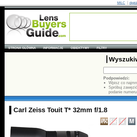
MILC
digit
STRONA GŁÓWNA
INFORMACJE
OBIEKTYWY
FILTRY
Wyszuki
Podpowiedzi:
Wpisz co najmn
Spróbuj zawęzi
podanie numer
Carl Zeiss Touit T* 32mm f/1.8