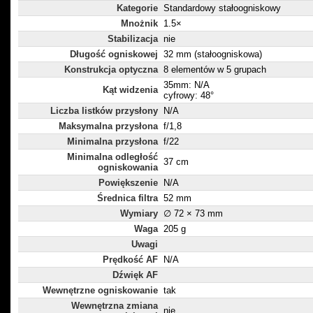
Kategorie
Standardowy stałoogniskowy
Mnożnik
1.5×
Stabilizacja
nie
Długość ogniskowej
32 mm (stałoogniskowa)
Konstrukcja optyczna
8 elementów w 5 grupach
35mm: N/A
Kąt widzenia
cyfrowy: 48°
Liczba listków przysłony
N/A
Maksymalna przysłona
f/1,8
Minimalna przysłona
f/22
Minimalna odległość
37 cm
ogniskowania
Powiększenie
N/A
Średnica filtra
52 mm
Wymiary
∅ 72 × 73 mm
Waga
205 g
Uwagi
Prędkość AF
N/A
Dźwięk AF
Wewnętrzne ogniskowanie
tak
Wewnętrzna zmiana
nie