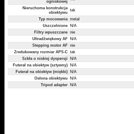
ogniskowej
Nieruchoma konstrukcja
tak
obiektywu
Typ mocowania
metal
Uszczelnione
N/A
Filtry wpuszczane
nie
Ultradźwiękowy AF
N/A
Stepping motor AF
nie
Zredukowany rozmiar APS-C
tak
Szkła o niskiej dyspersji
N/A
Futerał na obiektyw (sztywny)
N/A
Futerał na obiektyw (miękki)
N/A
Osłona obiektywu
N/A
Tripod adapter
N/A