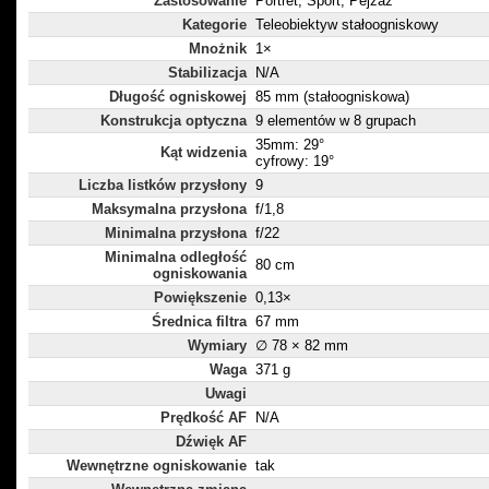
Zastosowanie
Portret, Sport, Pejzaż
Kategorie
Teleobiektyw stałoogniskowy
Mnożnik
1×
Stabilizacja
N/A
Długość ogniskowej
85 mm (stałoogniskowa)
Konstrukcja optyczna
9 elementów w 8 grupach
35mm: 29°
Kąt widzenia
cyfrowy: 19°
Liczba listków przysłony
9
Maksymalna przysłona
f/1,8
Minimalna przysłona
f/22
Minimalna odległość
80 cm
ogniskowania
Powiększenie
0,13×
Średnica filtra
67 mm
Wymiary
∅ 78 × 82 mm
Waga
371 g
Uwagi
Prędkość AF
N/A
Dźwięk AF
Wewnętrzne ogniskowanie
tak