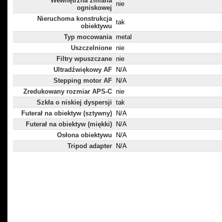
Wewnętrzna zmiana
nie
ogniskowej
Nieruchoma konstrukcja
tak
obiektywu
Typ mocowania
metal
Uszczelnione
nie
Filtry wpuszczane
nie
Ultradźwiękowy AF
N/A
Stepping motor AF
N/A
Zredukowany rozmiar APS-C
nie
Szkła o niskiej dyspersji
tak
Futerał na obiektyw (sztywny)
N/A
Futerał na obiektyw (miękki)
N/A
Osłona obiektywu
N/A
Tripod adapter
N/A