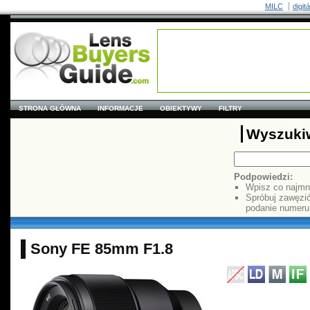
MILC
digit
STRONA GŁÓWNA
INFORMACJE
OBIEKTYWY
FILTRY
Wyszuki
Podpowiedzi:
Wpisz co najmn
Spróbuj zawęzi
podanie numer
Sony FE 85mm F1.8