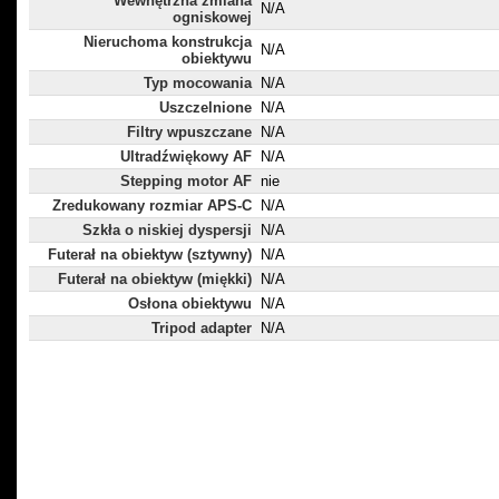
Wewnętrzna zmiana
N/A
ogniskowej
Nieruchoma konstrukcja
N/A
obiektywu
Typ mocowania
N/A
Uszczelnione
N/A
Filtry wpuszczane
N/A
Ultradźwiękowy AF
N/A
Stepping motor AF
nie
Zredukowany rozmiar APS-C
N/A
Szkła o niskiej dyspersji
N/A
Futerał na obiektyw (sztywny)
N/A
Futerał na obiektyw (miękki)
N/A
Osłona obiektywu
N/A
Tripod adapter
N/A