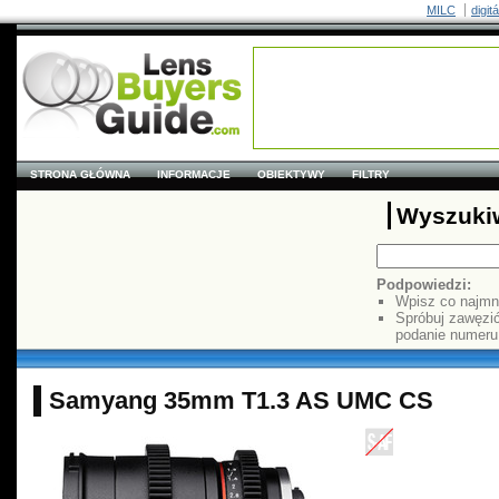
MILC
digit
STRONA GŁÓWNA
INFORMACJE
OBIEKTYWY
FILTRY
Wyszuki
Podpowiedzi:
Wpisz co najmn
Spróbuj zawęzi
podanie numer
Samyang 35mm T1.3 AS UMC CS