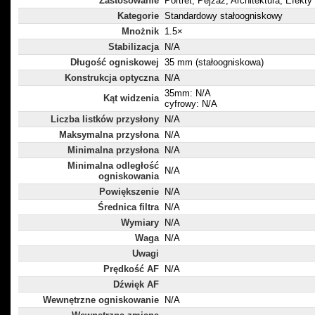
Zastosowanie
Portret, Pejzaż, Architektura, Efekty
Kategorie
Standardowy stałoogniskowy
Mnożnik
1.5×
Stabilizacja
N/A
Długość ogniskowej
35 mm (stałoogniskowa)
Konstrukcja optyczna
N/A
35mm: N/A
Kąt widzenia
cyfrowy: N/A
Liczba listków przysłony
N/A
Maksymalna przysłona
N/A
Minimalna przysłona
N/A
Minimalna odległość
N/A
ogniskowania
Powiększenie
N/A
Średnica filtra
N/A
Wymiary
N/A
Waga
N/A
Uwagi
Prędkość AF
N/A
Dźwięk AF
Wewnętrzne ogniskowanie
N/A