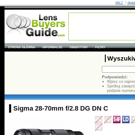
MILC
digit
STRONA GŁÓWNA
INFORMACJE
OBIEKTYWY
FILTRY
Wyszuki
Podpowiedzi:
Wpisz co najmn
Spróbuj zawęzi
podanie numer
Sigma 28-70mm f/2.8 DG DN C