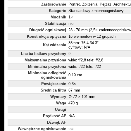
Zastosowanie
Portret, Zbliżenia, Pejzaż, Architektu
Kategorie
Standardowy zmiennoogniskowy
Mnożnik
1×
Stabilizacja
nie
Długość ogniskowej
28 - 70 mm (2,5× zmiennooogniskow
Konstrukcja optyczna
16 elementów w 12 grupach
35mm: 75.4-34.3°
Kąt widzenia
cyfrowy: N/A
Liczba listków przysłony
9
Maksymalna przysłona
wide: f/2,8 tele: f/2,8
Minimalna przysłona
wide: f/22 tele: f/22
Minimalna odległość
0,19 cm
ogniskowania
Powiększenie
0,3×
Średnica filtra
67 mm
Wymiary
∅ 72 × 101 mm
Waga
470 g
Uwagi
Prędkość AF
N/A
Dźwięk AF
Wewnętrzne ogniskowanie
tak