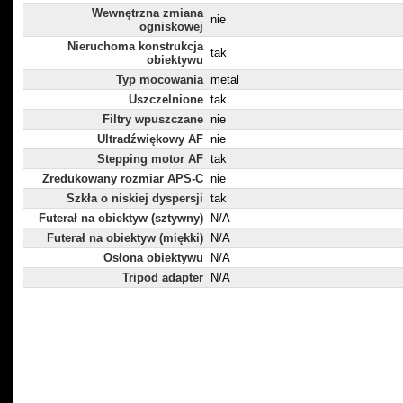
Wewnętrzna zmiana
nie
ogniskowej
Nieruchoma konstrukcja
tak
obiektywu
Typ mocowania
metal
Uszczelnione
tak
Filtry wpuszczane
nie
Ultradźwiękowy AF
nie
Stepping motor AF
tak
Zredukowany rozmiar APS-C
nie
Szkła o niskiej dyspersji
tak
Futerał na obiektyw (sztywny)
N/A
Futerał na obiektyw (miękki)
N/A
Osłona obiektywu
N/A
Tripod adapter
N/A