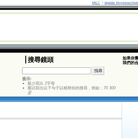
MILC
digitális fényképezõgé
如果你
搜尋鏡頭
我們的
提示:
最少寫出 2字母
嘗試寫出以下句子以精簡你的搜尋，例如：
70 300
是