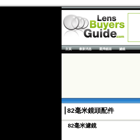
主頁
最新消息
選擇鏡頭
濾鏡
82毫米鏡頭配件
82毫米濾鏡