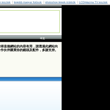
p tesztek
legjobb magyar fotósok
photoshop tippek-trükkök
LCD/plazma TV tesztek
中文
覺得這個網站的內容有用，請透過此網站向
合作伙伴購買你的鏡頭及配件，多謝支持。