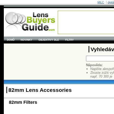
MILC
digit
DOMŮ
NOVINKY
OBJEKTIVY DLE
FILTRY
Vyhledáv
Nápověda:
Napište alespo
Zkuste zúžit vy
např.
70 300 je
82mm Lens Accessories
82mm Filters