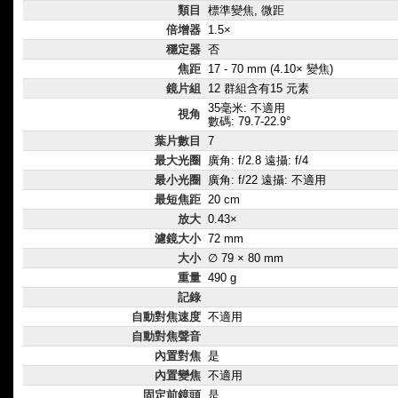
類目
標準變焦, 微距
倍增器
1.5×
穩定器
否
焦距
17 - 70 mm (4.10× 變焦)
鏡片組
12 群組含有15 元素
35毫米: 不適用
視角
數碼: 79.7-22.9°
葉片數目
7
最大光圈
廣角: f/2.8 遠攝: f/4
最小光圈
廣角: f/22 遠攝: 不適用
最短焦距
20 cm
放大
0.43×
濾鏡大小
72 mm
大小
∅ 79 × 80 mm
重量
490 g
記錄
自動對焦速度
不適用
自動對焦聲音
內置對焦
是
內置變焦
不適用
固定前鏡頭
是