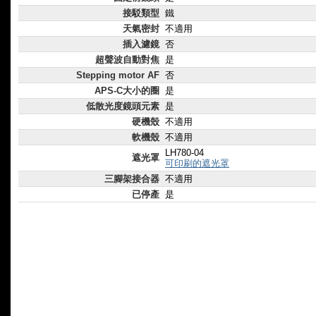
接駁類型
鐵
天氣密封
不適用
插入濾鏡
否
超聲波自動對焦
是
Stepping motor AF
否
APS-C大小的圈
是
低散光度鏡頭元素
是
硬機殼
不適用
軟機殼
不適用
LH780-04
遮光罩
可印刷的遮光罩
三腳架接合器
不適用
已停產
是