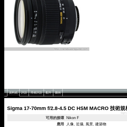
資料紙
評語
用者評語
配件
圖例
Sigma 17-70mm f/2.8-4.5 DC HSM MACRO 技術
Sigm
可用的接環
Nikon F
應用
人像, 近攝, 風景, 建築物