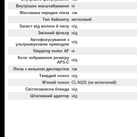
Внутрішнє масштабування
ні
Фіксована передня лінза
так
Тип байонету
металевий
Захист від вологи й пилу
н/д
Змінний фільтр
н/д
Автофокусування з
н/д
ультразвуковим приводом
Stepping motor AF
ні
Коло зображення розміру
н/д
APS-C
Лінза з низькою дисперсією
так
Твердий чохол
н/д
М'який чохол
CL-N101 (не включений)
Світлозахисна бленда
н/д
Штативний адаптер
н/д