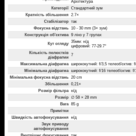
Архітектура
Категорії
Стандартний зум
Кратність збільшення
2.7×
Стабілізатор
так
Фокусна відстань
10 - 30 mm (3× зум)
Конструкція об'єктива
9 лінз у 7 групах
35мм: н/д
Кут огляду
цифровий: 77-29.7°
Кількість пелюстків
7
діафрагми
Максимальна діафрагма
ширококутний: f/3,5 телеоб'єктив: f
Мінімальна діафрагма
ширококутний: f/16 телеоб'єктив: f/
Мінімальна фокусна відстань
20 cm
Збільшення
0,21×
Розмір фільтра
н/д
Розмір
∅ 58 × 28 mm
Вага
85 g
Примітки
Швидкість автофокусування
н/д
Звук приводу
автофокусування
Внутрішнє фокусування
так