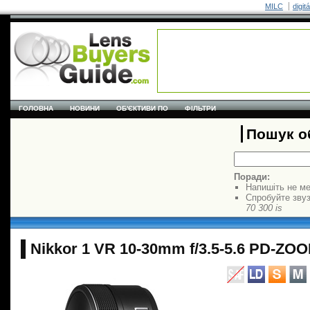
MILC
digit
ГОЛОВНА
НОВИНИ
ОБ'ЄКТИВИ ПО
ФІЛЬТРИ
Пошук об
Поради:
Напишіть не ме
Спробуйте звуз
70 300 is
Nikkor 1 VR 10-30mm f/3.5-5.6 PD-ZO