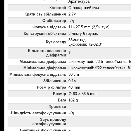
Архітектура
Категорії
Стандартний зум
Кратність збільшення
2.7×
Стабілізатор
н/д
Фокусна відстань
11 - 27.5 mm (2,5× зум)
Конструкція об'єктива
8 лінз у 6 групах
35мм: н/д
Кут огляду
цифровий: 72-32.3°
Кількість пелюстків
7
діафрагми
Максимальна діафрагма
ширококутний: f/3,5 телеоб'єктив: f
Мінімальна діафрагма
ширококутний: f/22 телеоб'єктив: f/
Мінімальна фокусна відстань
30 cm
Збільшення
0,1×
Розмір фільтра
40 mm
Розмір
∅ 63 × 56.5 mm
Вага
182 g
Примітки
Швидкість автофокусування
н/д
Звук приводу
автофокусування
Внутрішнє фокусування
ні