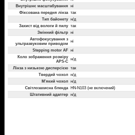
Внутрішнє масштабування
ні
Фіксована передня лінза
так
Тип байонету
н/д
Захист від вологи й пилу
так
Змінний фільтр
ні
Автофокусування з
ні
ультразвуковим приводом
Stepping motor AF
ні
Коло зображення розміру
н/д
APS-C
Лінза з низькою дисперсією
так
Твердий чохол
н/д
М'який чохол
н/д
Світлозахисна бленда
HN-N103 (не включений)
Штативний адаптер
н/д