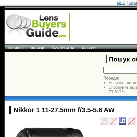
MILC
digit
ГОЛОВНА
НОВИНИ
ОБ'ЄКТИВИ ПО
ФІЛЬТРИ
Пошук об
Поради:
Напишіть не ме
Спробуйте звуз
70 300 is
Nikkor 1 11-27.5mm f/3.5-5.6 AW