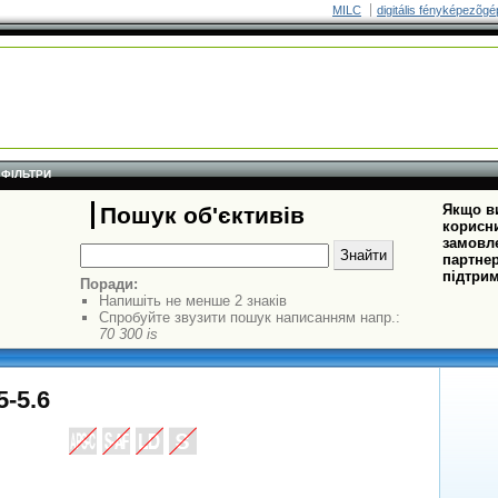
MILC
digitális fényképezõgé
ФІЛЬТРИ
Якщо ви
Пошук об'єктивів
корисни
замовле
партнер
підтрим
Поради:
Напишіть не менше 2 знаків
Спробуйте звузити пошук написанням напр.:
70 300 is
5-5.6