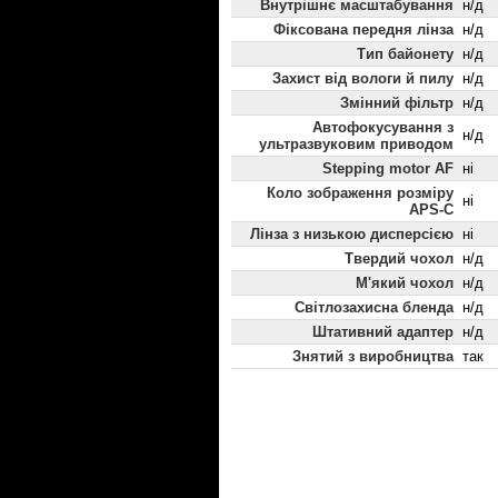
Внутрішнє масштабування
н/д
Фіксована передня лінза
н/д
Тип байонету
н/д
Захист від вологи й пилу
н/д
Змінний фільтр
н/д
Автофокусування з
н/д
ультразвуковим приводом
Stepping motor AF
ні
Коло зображення розміру
ні
APS-C
Лінза з низькою дисперсією
ні
Твердий чохол
н/д
М'який чохол
н/д
Світлозахисна бленда
н/д
Штативний адаптер
н/д
Знятий з виробництва
так