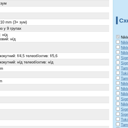
 зум
Сх
210 mm (3× зум)
нз у 9 групах
: н/д
Nikk
овий: н/д
Nikk
Nikk
Nikk
окутний: f/4,5 телеоб'єктив: f/5,6
Sig
окутний: н/д телеоб'єктив: н/д
Sig
Tam
cm
Tok
Tam
m
Nik
Nik
Nik
Sig
Nik
Sig
Sig
Tok
Tam