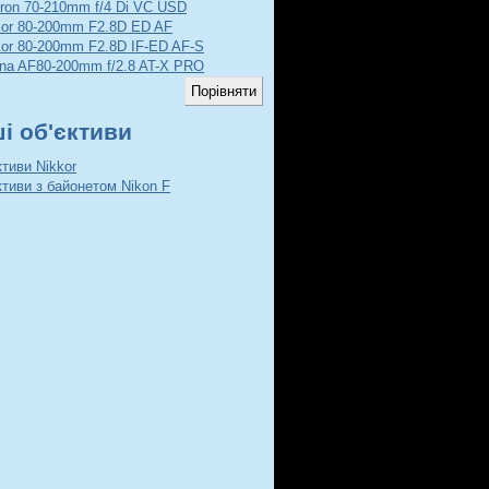
ron 70-210mm f/4 Di VC USD
kor 80-200mm F2.8D ED AF
kor 80-200mm F2.8D IF-ED AF-S
ina AF80-200mm f/2.8 AT-X PRO
ші об'єктиви
ктиви Nikkor
ктиви з байонетом Nikon F