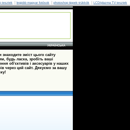
p tesztek
legjobb magyar fotósok
photoshop tippek-trükkök
LCD/plazma TV tesztek
УКРАЇНСЬКА
 знаходите зміст цього сайту
м, будь ласка, зробіть ваші
ння об'єктивів і аксесуарів у наших
ів через цей сайт. Дякуємо за вашу
ку!