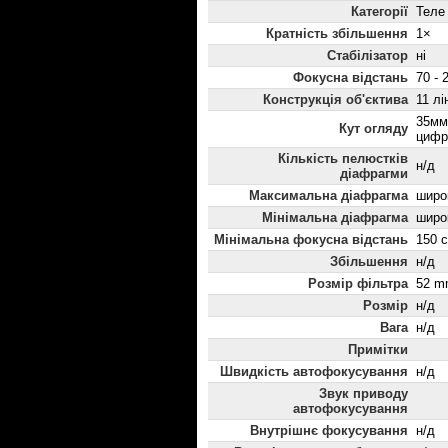
Категорії
Теле
Кратність збільшення
1×
Стабілізатор
ні
Фокусна відстань
70 - 
Конструкція об'єктива
11 лі
35мм
Кут огляду
цифр
Кількість пелюстків
н/д
діафрагми
Максимальна діафрагма
широк
Мінімальна діафрагма
широк
Мінімальна фокусна відстань
150 
Збільшення
н/д
Розмір фільтра
52 m
Розмір
н/д
Вага
н/д
Примітки
Швидкість автофокусування
н/д
Звук приводу
автофокусування
Внутрішнє фокусування
н/д