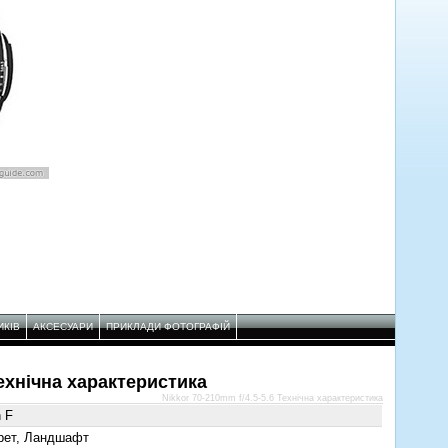
ИКІВ
АКСЕСУАРИ
ПРИКЛАДИ ФОТОГРАФІЙ
Технічнa характеристикa
Nikkor 70-210mm f/4.5-5.6 Технічнa характеристикa
n F
рет, Ландшафт