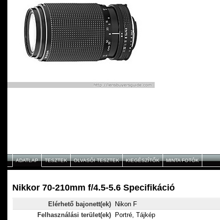
ADATLAP
TESZTEK
OLVASÓI TESZTEK
KIEGÉSZÍTŐK
MINTA FOTÓK
Nikkor 70-210mm f/4.5-5.6 Specifikáció
Elérhető bajonett(ek)
Nikon F
Felhasználási terület(ek)
Portré, Tájkép