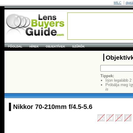
MILC
digit
FŐOLDAL
HÍREK
OBJEKTÍVEK
SZŰRŐK
Objektív
Tippek:
Írjon legalább 2
Próbálja meg íg
is
Nikkor 70-210mm f/4.5-5.6