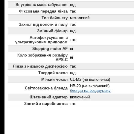
Внутрішнє масштабування
н/д
Фіксована передня лінза
так
Тип байонету
металевий
Захист від вологи й пилу
так
Змінний фільтр
н/д
Автофокусування з
так
ультразвуковим приводом
Stepping motor AF
ні
Коло зображення розміру
ні
APS-C
Лінза з низькою дисперсією
так
Твердий чохол
н/д
М'який чохол
CL-M2 (не включений)
HB-29 (не включений)
Світлозахисна бленда
бленда на роздруківку
Штативний адаптер
включений
Знятий з виробництва
так