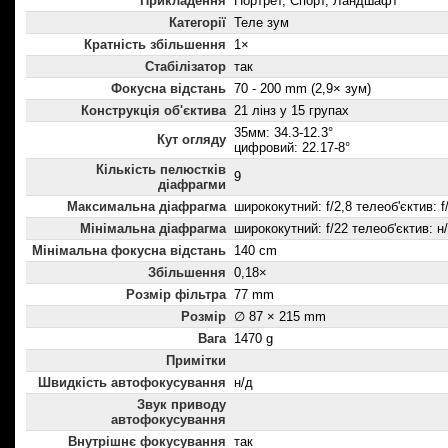
Прикладення
Портрет, Спорт, Ландшафт
Категорії
Теле зум
Кратність збільшення
1×
Стабілізатор
так
Фокусна відстань
70 - 200 mm (2,9× зум)
Конструкція об'єктива
21 лінз у 15 групах
35мм: 34.3-12.3°
Кут огляду
цифровий: 22.17-8°
Кількість пелюстків
9
діафрагми
Максимальна діафрагма
ширококутний: f/2,8 телеоб'єктив: f
Мінімальна діафрагма
ширококутний: f/22 телеоб'єктив: н
Мінімальна фокусна відстань
140 cm
Збільшення
0,18×
Розмір фільтра
77 mm
Розмір
∅ 87 × 215 mm
Вага
1470 g
Примітки
Швидкість автофокусування
н/д
Звук приводу
автофокусування
Внутрішнє фокусування
так