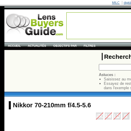
MILC
digit
ACCUEIL
ACTUALITÉS
OBJECTIFS PAR
FILTRES
Recherch
Astuces :
Saisissez au mo
Essayez de res
dans l'exemple 
Nikkor 70-210mm f/4.5-5.6