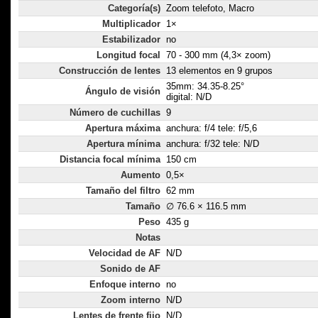
Categoría(s)
Zoom telefoto, Macro
Multiplicador
1×
Estabilizador
no
Longitud focal
70 - 300 mm (4,3× zoom)
Construcción de lentes
13 elementos en 9 grupos
35mm: 34.35-8.25°
Ángulo de visión
digital: N/D
Número de cuchillas
9
Apertura máxima
anchura: f/4 tele: f/5,6
Apertura mínima
anchura: f/32 tele: N/D
Distancia focal mínima
150 cm
Aumento
0,5×
Tamaño del filtro
62 mm
Tamaño
∅ 76.6 × 116.5 mm
Peso
435 g
Notas
Velocidad de AF
N/D
Sonido de AF
Enfoque interno
no
Zoom interno
N/D
Lentes de frente fijo
N/D