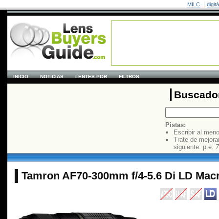
MILC
digit
INICIO
NOTICIAS
LENTES POR
FILTROS
Buscador
Pistas:
Escribir al men
Trate de mejora
siguiente: p.e.
7
Tamron AF70-300mm f/4-5.6 Di LD Macr