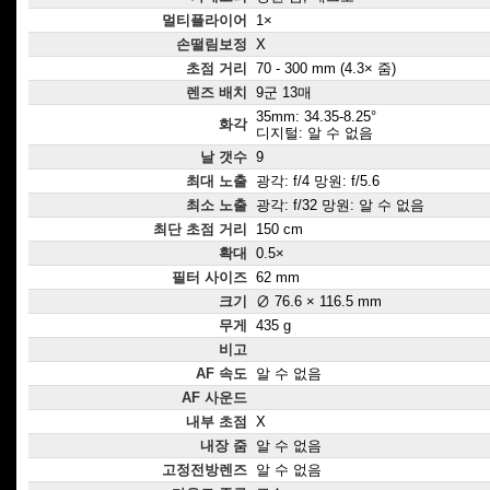
멀티플라이어
1×
손떨림보정
X
초점 거리
70 - 300 mm (4.3× 줌)
렌즈 배치
9군 13매
35mm: 34.35-8.25°
화각
디지털: 알 수 없음
날 갯수
9
최대 노출
광각: f/4 망원: f/5.6
최소 노출
광각: f/32 망원: 알 수 없음
최단 초점 거리
150 cm
확대
0.5×
필터 사이즈
62 mm
크기
∅ 76.6 × 116.5 mm
무게
435 g
비고
AF 속도
알 수 없음
AF 사운드
내부 초점
X
내장 줌
알 수 없음
고정전방렌즈
알 수 없음