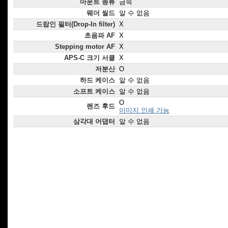
마운트 종류
금속
웨더 씰드
알 수 없음
드랍인 필터(Drop-In filter)
X
초음파 AF
X
Stepping motor AF
X
APS-C 크기 서클
X
저분산
O
하드 케이스
알 수 없음
소프트 케이스
알 수 없음
O
렌즈 후드
이미지 인쇄 가능
삼각대 어댑터
알 수 없음