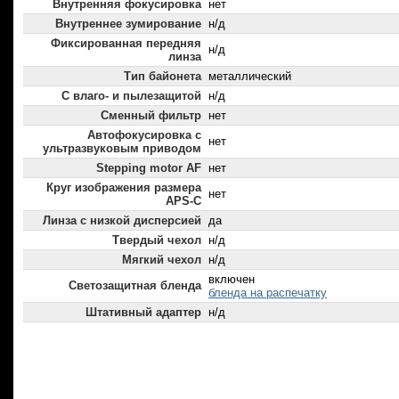
Внутренняя фокусировка
нет
Внутреннее зумирование
н/д
Фиксированная передняя
н/д
линза
Тип байонета
металлический
С влаго- и пылезащитой
н/д
Сменный фильтр
нет
Автофокусировка с
нет
ультразвуковым приводом
Stepping motor AF
нет
Круг изображения размера
нет
APS-C
Линза с низкой дисперсией
да
Твердый чехол
н/д
Мягкий чехол
н/д
включен
Светозащитная бленда
бленда на распечатку
Штативный адаптер
н/д