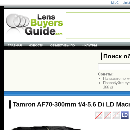
MILC
digit
ГЛАВНАЯ
НОВОСТИ
ОБЪЕКТИВЫ ПО
ФИЛЬТРЫ
Поиск о
Советы:
Напишите не м
Попробуйте су
300 is
Tamron AF70-300mm f/4-5.6 Di LD Macr