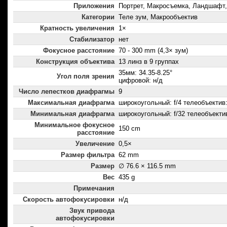
Приложения
Портрет, Макросъемка, Ландшафт
Категории
Теле зум, Макрообъектив
Кратность увеличения
1×
Стабилизатор
нет
Фокусное расстояние
70 - 300 mm (4,3× зум)
Конструкция объектива
13 линз в 9 группах
35мм: 34.35-8.25°
Угол поля зрения
цифровой: н/д
Число лепестков диафрагмы
9
Максимальная диафрагма
широкоугольный: f/4 телеобъектив: 
Минимальная диафрагма
широкоугольный: f/32 телеобъектив
Минимальное фокусное
150 cm
расстояние
Увеличение
0,5×
Размер фильтра
62 mm
Размер
∅ 76.6 × 116.5 mm
Вес
435 g
Примечания
Скорость автофокусировки
н/д
Звук привода
автофокусировки