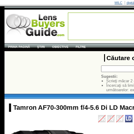
MILC
digit
PRIMA PAGINĂ
ŞTIRI
OBIECTIVE
FILTRE
Căutare 
Sugestii:
Scrieţi măcar 2
Încercaţi să limi
următoarelor: 
Tamron AF70-300mm f/4-5.6 Di LD Macr