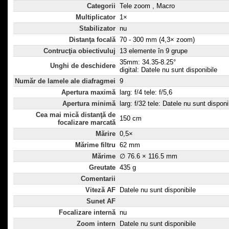
Categorii
Tele zoom , Macro
Multiplicator
1×
Stabilizator
nu
Distanţa focală
70 - 300 mm (4,3× zoom)
Contrucţia obiectivuluj
13 elemente în 9 grupe
35mm: 34.35-8.25°
Unghi de deschidere
digital: Datele nu sunt disponibile
Număr de lamele ale diafragmei
9
Apertura maximă
larg: f/4 tele: f/5,6
Apertura minimă
larg: f/32 tele: Datele nu sunt disponi
Cea mai mică distanţă de
150 cm
focalizare marcată
Mărire
0,5×
Mărime filtru
62 mm
Mărime
∅ 76.6 × 116.5 mm
Greutate
435 g
Comentarii
Viteză AF
Datele nu sunt disponibile
Sunet AF
Focalizare internă
nu
Zoom intern
Datele nu sunt disponibile