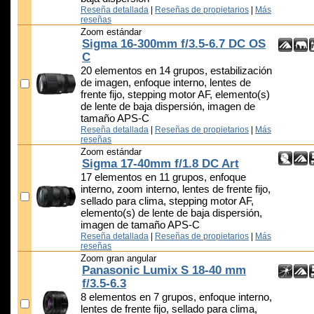
Reseña detallada
|
Reseñas de propietarios
|
Más
reseñas
Zoom estándar
Sigma 16-300mm f/3.5-6.7 DC OS
C
20 elementos en 14 grupos, estabilización
de imagen, enfoque interno, lentes de
frente fijo, stepping motor AF, elemento(s)
de lente de baja dispersión, imagen de
tamaño APS-C
Reseña detallada
|
Reseñas de propietarios
|
Más
reseñas
Zoom estándar
Sigma 17-40mm f/1.8 DC Art
17 elementos en 11 grupos, enfoque
interno, zoom interno, lentes de frente fijo,
sellado para clima, stepping motor AF,
elemento(s) de lente de baja dispersión,
imagen de tamaño APS-C
Reseña detallada
|
Reseñas de propietarios
|
Más
reseñas
Zoom gran angular
Panasonic Lumix S 18-40 mm
f/3.5-6.3
8 elementos en 7 grupos, enfoque interno,
lentes de frente fijo, sellado para clima,