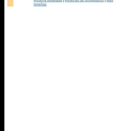
Reseña detallada
|
Reseñas de propietarios
|
Más
reseñas