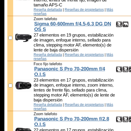
interno, lentes de frente fijo, imagen de
tamaño APS-C
Reseña detallada
|
Reseñas de propietarios
|
Más
reseñas
Zoom telefoto
Sigma 60-600mm f/4.5-6.3 DG DN
OS S
27 elementos en 19 grupos, estabilización
de imagen, enfoque interno, sellado para
clima, stepping motor AF, elemento(s) de
lente de baja dispersión
Reseña detallada
|
Reseñas de propietarios
|
Más
reseñas
Foco fijo telefoto
Panasonic S Pro 70-200mm f/4
O.I.S
23 elementos en 17 grupos, estabilización
de imagen, enfoque interno, zoom interno,
lentes de frente fijo, sellado para clima,
stepping motor AF, elemento(s) de lente de
baja dispersión
Reseña detallada
|
Reseñas de propietarios
|
Más
reseñas
Zoom telefoto
Panasonic S Pro 70-200mm f/2.8
O.I.S
22 elementos en 17 grupos, estabilización