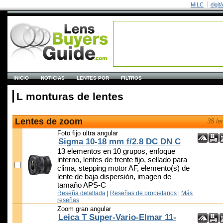
MILC
digit
INICIO
NOTICIAS
LENTES POR
FILTROS
L monturas de lentes
Lentes de zoom
38 le
Foto fijo ultra angular
Sigma 10-18 mm f/2.8 DC DN C
13 elementos en 10 grupos, enfoque
interno, lentes de frente fijo, sellado para
clima, stepping motor AF, elemento(s) de
lente de baja dispersión, imagen de
tamaño APS-C
Reseña detallada
|
Reseñas de propietarios
|
Más
reseñas
Zoom gran angular
Leica T Super-Vario-Elmar 11-