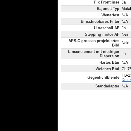
Fix Frontlinse
Ja
Bajonett Typ
Metal
Wetterfest
N/A
Einschiebbares Filter
N/A
Ultraschall AF
Ja
Stepping motor AF
Nein
APS-C grosses projektiertes
Nein
Bild
Linsenelement mit niedriger
Ja
Dispersion
Hartes Etui
N/A
Weiches Etui
CL-76
HB-23
Gegenlichtblende
Druck
Standadapter
N/A