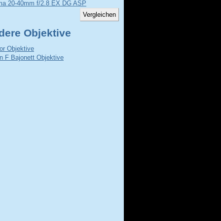
ma 20-40mm f/2.8 EX DG ASP
dere Objektive
or Objektive
n F Bajonett Objektive