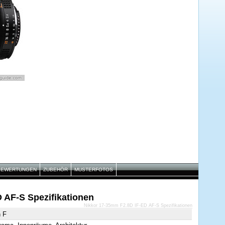
BEWERTUNGEN
ZUBEHÖR
MUSTERFOTOS
 AF-S Spezifikationen
Nikkor 17-35mm F2.8D IF-ED AF-S Spezifikationen
n F