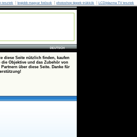
p tesztek
legjobb magyar fotósok
photoshop tippek-trükkök
LCD/plazma TV tesztek
DEUTSCH
e diese Seite nützlich finden, kaufen
te die Objektive und das Zubehör von
 Partnern über diese Seite. Danke für
terstützung!