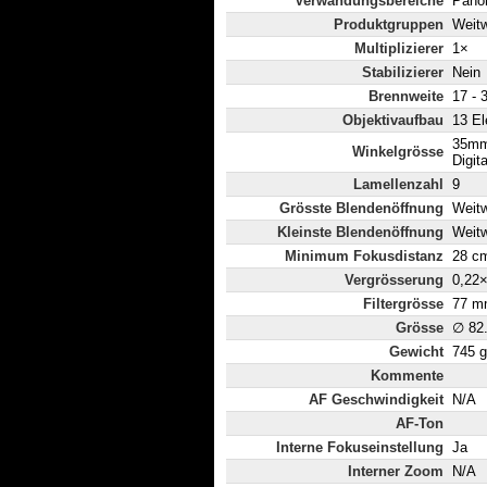
Verwändungsbereiche
Panor
Produktgruppen
Weit
Multiplizierer
1×
Stabilizierer
Nein
Brennweite
17 -
Objektivaufbau
13 El
35mm
Winkelgrösse
Digit
Lamellenzahl
9
Grösste Blendenöffnung
Weitw
Kleinste Blendenöffnung
Weitw
Minimum Fokusdistanz
28 c
Vergrösserung
0,22
Filtergrösse
77 m
Grösse
∅ 82
Gewicht
745 g
Kommente
AF Geschwindigkeit
N/A
AF-Ton
Interne Fokuseinstellung
Ja
Interner Zoom
N/A