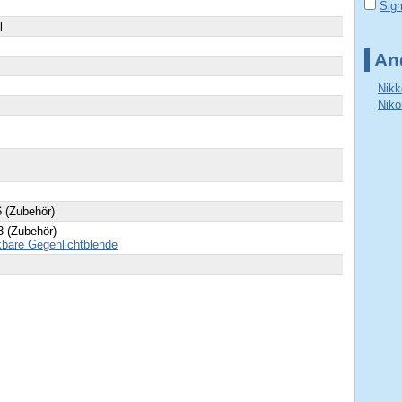
Sig
l
An
Nikk
Niko
 (Zubehör)
 (Zubehör)
bare Gegenlichtblende