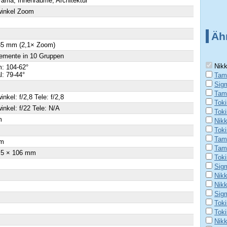
ama, Innenräume, Architektur
winkel Zoom
Äh
 35 mm (2,1× Zoom)
emente in 10 Gruppen
Nikk
: 104-62°
al: 79-44°
Tam
Sig
Tam
inkel: f/2,8 Tele: f/2,8
Tok
inkel: f/22 Tele: N/A
Tok
m
Nik
Tok
×
Tam
m
Tam
.5 × 106 mm
Toki
Sig
Nik
Nik
Sig
Tok
Tok
Nik