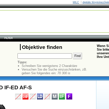
MILC
digitális fényképezõgé
FILTER
Wenn Si
Objektive finden
Sie bit
unseren
Ihre Un
Tipps:
Schreiben Sie wenigstens 2 Charaktäre
Versuchen Sie die Suche einzuschränken, zB.
geben Sie folgendes ein:
70 300 is
D IF-ED AF-S