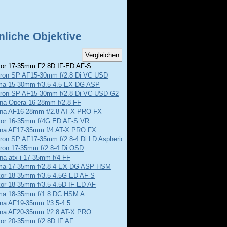
nliche Objektive
or 17-35mm F2.8D IF-ED AF-S
ron SP AF15-30mm f/2.8 Di VC USD
ma 15-30mm f/3.5-4.5 EX DG ASP
ron SP AF15-30mm f/2.8 Di VC USD G2
ina Opera 16-28mm f/2.8 FF
ina AF16-28mm f/2.8 AT-X PRO FX
kor 16-35mm f/4G ED AF-S VR
ina AF17-35mm f/4 AT-X PRO FX
ron SP AF17-35mm f/2.8-4 Di LD Aspherical
ron 17-35mm f/2.8-4 Di OSD
na atx-i 17-35mm f/4 FF
ma 17-35mm f/2.8-4 EX DG ASP HSM
kor 18-35mm f/3.5-4.5G ED AF-S
kor 18-35mm f/3.5-4.5D IF-ED AF
ma 18-35mm f/1.8 DC HSM A
ina AF19-35mm f/3.5-4.5
ina AF20-35mm f/2.8 AT-X PRO
kor 20-35mm f/2.8D IF AF