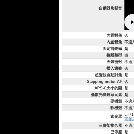
自動對焦聲音
內置對焦
否
內置變焦
不適
固定前鏡頭
是
接駁類型
鐵
天氣密封
不適
插入濾鏡
否
超聲波自動對焦
是
Stepping motor AF
否
APS-C大小的圈
是
低散光度鏡頭元素
是
硬機殼
不適
軟機殼
不適
LH71
遮光罩
可印
三腳架接合器
不適
已停產
是