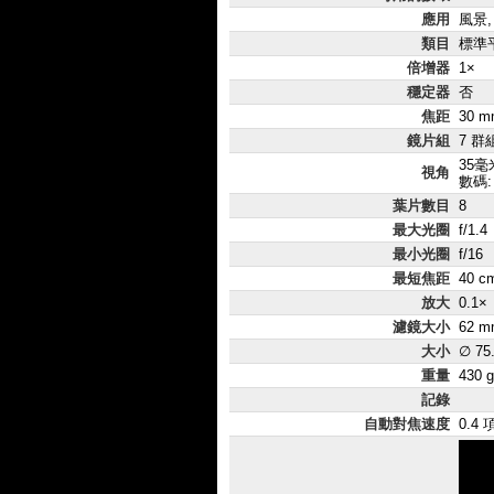
應用
風景,
類目
標準
倍增器
1×
穩定器
否
焦距
30 m
鏡片組
7 群
35毫
視角
數碼: 
葉片數目
8
最大光圈
f/1.4
最小光圈
f/16
最短焦距
40 c
放大
0.1×
濾鏡大小
62 m
大小
∅ 75
重量
430 g
記錄
自動對焦速度
0.4