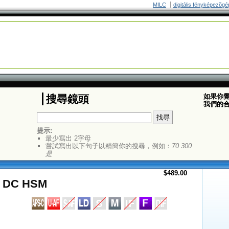
MILC
digitális fényképezõgé
如果你
搜尋鏡頭
我們的
提示:
最少寫出 2字母
嘗試寫出以下句子以精簡你的搜尋，例如：
70 300
是
$489.00
X DC HSM