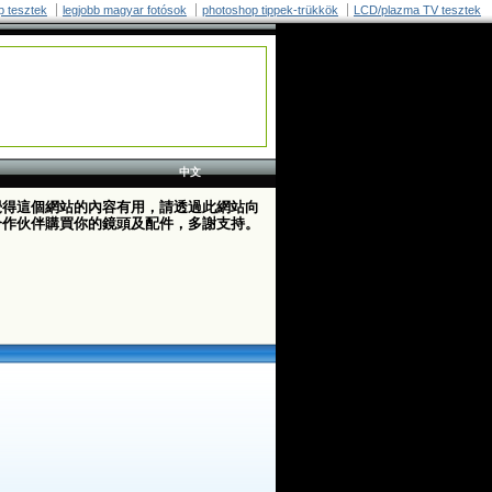
p tesztek
legjobb magyar fotósok
photoshop tippek-trükkök
LCD/plazma TV tesztek
中文
覺得這個網站的內容有用，請透過此網站向
合作伙伴購買你的鏡頭及配件，多謝支持。