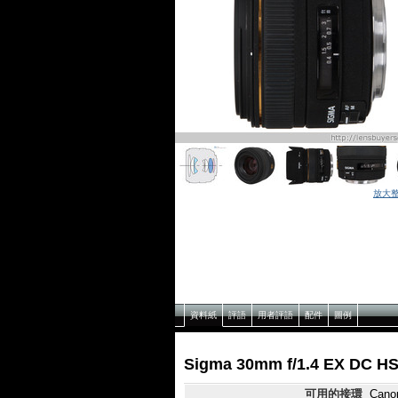
放大
資料紙
評語
用者評語
配件
圖例
Sigma 30mm f/1.4 EX DC
可用的接環
Canon