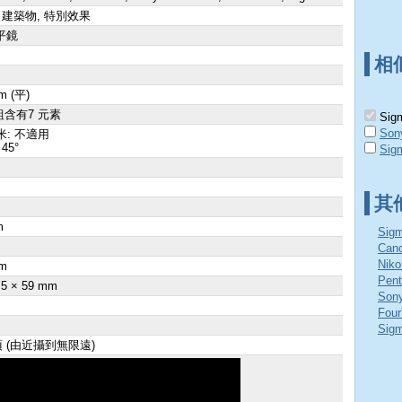
 建築物, 特別效果
平鏡
相
m (平)
組含有7 元素
Sigm
Son
米: 不適用
45°
Sig
其
m
Sig
Ca
Nik
m
Pen
.5 × 59 mm
Son
Fou
Si
 項 (由近攝到無限遠)