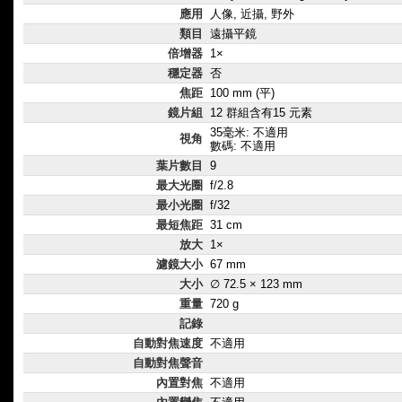
應用
人像, 近攝, 野外
類目
遠攝平鏡
倍增器
1×
穩定器
否
焦距
100 mm (平)
鏡片組
12 群組含有15 元素
35毫米: 不適用
視角
數碼: 不適用
葉片數目
9
最大光圈
f/2.8
最小光圈
f/32
最短焦距
31 cm
放大
1×
濾鏡大小
67 mm
大小
∅ 72.5 × 123 mm
重量
720 g
記錄
自動對焦速度
不適用
自動對焦聲音
內置對焦
不適用