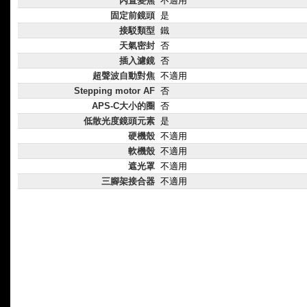
內置變焦
不適用
固定前鏡頭
是
接駁類型
鐵
天氣密封
否
插入濾鏡
否
超聲波自動對焦
不適用
Stepping motor AF
否
APS-C大小的圈
否
低散光度鏡頭元素
是
硬機殼
不適用
軟機殼
不適用
遮光罩
不適用
三腳架接合器
不適用