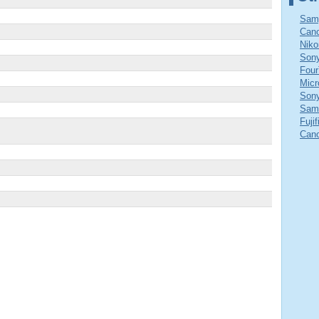
Samy
Cano
Niko
Sony
Four
Micr
Sony
Sams
Fuji
Cano