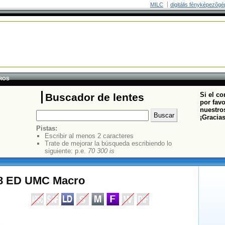
MILC
digitális fényképezõgé
TROS
Si el co
Buscador de lentes
por fav
nuestros
¡Gracia
Pistas:
Escribir al menos 2 caracteres
Trate de mejorar la búsqueda escribiendo lo
siguiente: p.e.
70 300 is
8 ED UMC Macro