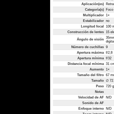
Aplicación(es)
Retra
Categoría(s)
Foco 
Multiplicador
1×
Estabilizador
no
Longitud focal
100 m
Construcción de lentes
15 el
35mm
Ángulo de visión
digita
Número de cuchillas
9
Apertura máxima
f/2,8
Apertura mínima
f/32
Distancia focal mínima
31 c
Aumento
1×
Tamaño del filtro
67 m
Tamaño
∅ 72
Peso
720 g
Notas
Velocidad de AF
N/D
Sonido de AF
Enfoque interno
N/D