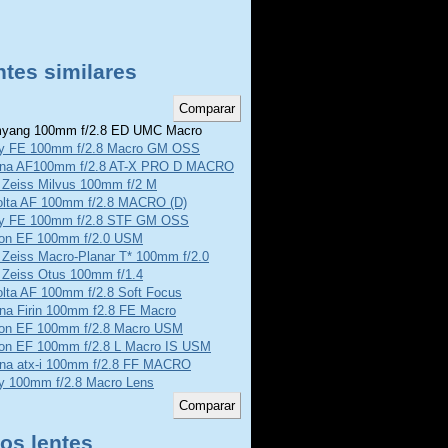
ntes similares
ang 100mm f/2.8 ED UMC Macro
y FE 100mm f/2.8 Macro GM OSS
ina AF100mm f/2.8 AT-X PRO D MACRO
l Zeiss Milvus 100mm f/2 M
olta AF 100mm f/2.8 MACRO (D)
y FE 100mm f/2.8 STF GM OSS
on EF 100mm f/2.0 USM
 Zeiss Macro-Planar T* 100mm f/2.0
 Zeiss Otus 100mm f/1.4
olta AF 100mm f/2.8 Soft Focus
ina Firin 100mm f2.8 FE Macro
on EF 100mm f/2.8 Macro USM
on EF 100mm f/2.8 L Macro IS USM
ina atx-i 100mm f/2.8 FF MACRO
y 100mm f/2.8 Macro Lens
os lentes