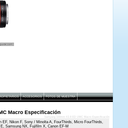
ROPIETARIOS
ACCESORIOS
FOTOS DE MUESTRA
C Macro Especificación
Samyang 100mm f/2.8 ED UMC Macro Especificación
 EF, Nikon F, Sony / Minolta A, FourThirds, Micro FourThirds,
 E, Samsung NX, Fujifilm X, Canon EF-M