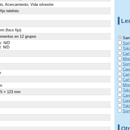
to, Acercamiento, Vida silvestre
fijo telefoto
Le
m (foco fijo)
ementos en 12 grupos
Samy
: N/D
Son
l: N/D
Tok
Car
Min
Son
Can
m
Carl
Carl
Min
m
Tok
.5 × 123 mm
Can
Can
Tok
Son
Otr