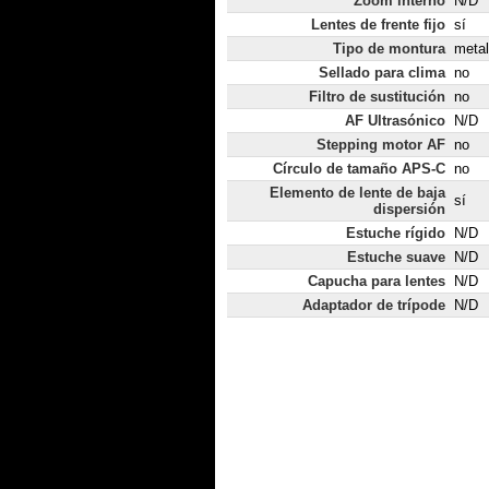
Zoom interno
N/D
Lentes de frente fijo
sí
Tipo de montura
metal
Sellado para clima
no
Filtro de sustitución
no
AF Ultrasónico
N/D
Stepping motor AF
no
Círculo de tamaño APS-C
no
Elemento de lente de baja
sí
dispersión
Estuche rígido
N/D
Estuche suave
N/D
Capucha para lentes
N/D
Adaptador de trípode
N/D