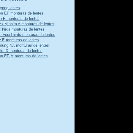
ang lentes
n EF monturas de lentes
n F monturas de lentes
 / Minolta A monturas de lentes
Thirds monturas de lentes
o FourThirds monturas de lentes
 E monturas de lentes
ung NX monturas de lentes
film X monturas de lentes
n EF-M monturas de lentes