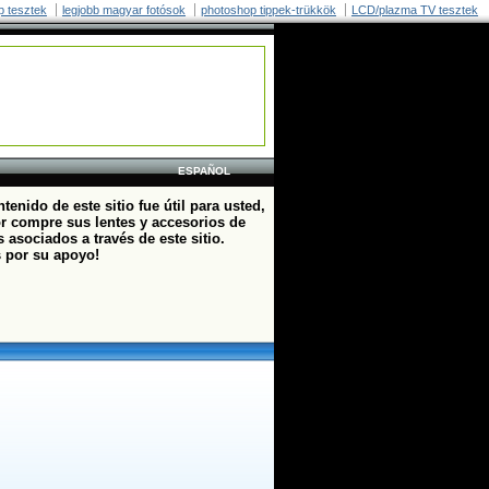
p tesztek
legjobb magyar fotósok
photoshop tippek-trükkök
LCD/plazma TV tesztek
ESPAÑOL
ntenido de este sitio fue útil para usted,
or compre sus lentes y accesorios de
 asociados a través de este sitio.
s por su apoyo!