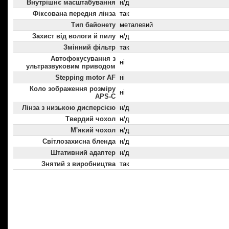
Внутрішнє масштабування
н/д
Фіксована передня лінза
так
Тип байонету
металевий
Захист від вологи й пилу
н/д
Змінний фільтр
так
Автофокусування з
ні
ультразвуковим приводом
Stepping motor AF
ні
Коло зображення розміру
ні
APS-C
Лінза з низькою дисперсією
н/д
Твердий чохол
н/д
М'який чохол
н/д
Світлозахисна бленда
н/д
Штативний адаптер
н/д
Знятий з виробництва
так