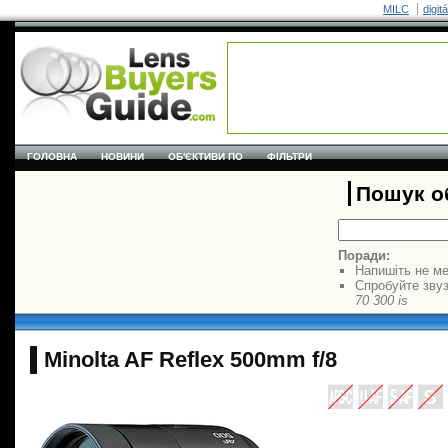
MILC
digit
ГОЛОВНА
НОВИНИ
ОБ'ЄКТИВИ ПО
ФІЛЬТРИ
Пошук об
Поради:
Напишіть не ме
Спробуйте звуз
70 300 is
Minolta AF Reflex 500mm f/8