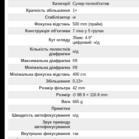
Категорії
Супер-телеоб'єктив
Кратність збільшення
1×
Стабілізатор
ні
Фокусна відстань
500 mm (прайм)
Конструкція об'єктива
7 лінз у 5 групах
35мм: 4.9°
Кут огляду
цифровий: н/д
Кількість пелюстків
н/д
діафрагми
Максимальна діафрагма
f/8
Мінімальна діафрагма
f/8
Мінімальна фокусна відстань
400 cm
Збільшення
0,13×
Розмір фільтра
42 mm
Розмір
∅ 88.9 × 116.8 mm
Вага
665 g
Примітки
Швидкість автофокусування
н/д
Звук приводу
автофокусування
Внутрішнє фокусування
так