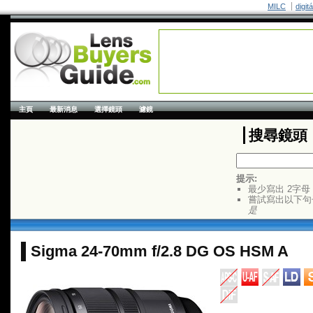
MILC
digit
主頁
最新消息
選擇鏡頭
濾鏡
搜尋鏡頭
提示:
最少寫出 2字母
嘗試寫出以下句
是
Sigma 24-70mm f/2.8 DG OS HSM A