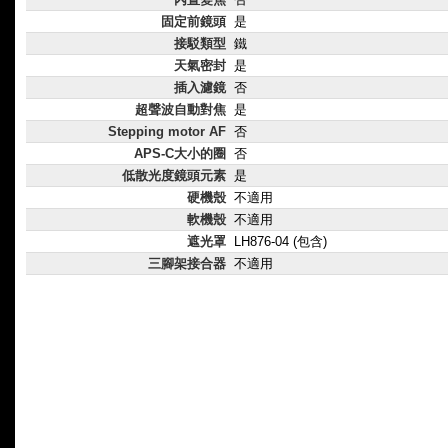
固定前鏡頭
是
接駁類型
鐵
天氣密封
是
插入濾鏡
否
超聲波自動對焦
是
Stepping motor AF
否
APS-C大小的圈
否
低散光度鏡頭元素
是
硬機殼
不適用
軟機殼
不適用
遮光罩
LH876­-04 (包含)
三腳架接合器
不適用