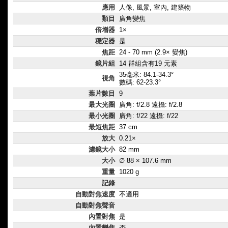
應用
人像, 風景, 室內, 建築物
類目
廣角變焦
倍增器
1×
穩定器
是
焦距
24 - 70 mm (2.9× 變焦)
鏡片組
14 群組含有19 元素
35毫米: 84.1-34.3°
視角
數碼: 62-23.3°
葉片數目
9
最大光圈
廣角: f/2.8 遠攝: f/2.8
最小光圈
廣角: f/22 遠攝: f/22
最短焦距
37 cm
放大
0.21×
濾鏡大小
82 mm
大小
∅ 88 × 107.6 mm
重量
1020 g
記錄
自動對焦速度
不適用
自動對焦聲音
內置對焦
是
內置變焦
否