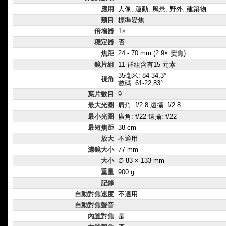
應用
人像, 運動, 風景, 野外, 建築物
類目
標準變焦
倍增器
1×
穩定器
否
焦距
24 - 70 mm (2.9× 變焦)
鏡片組
11 群組含有15 元素
35毫米: 84-34,3°
視角
數碼: 61-22,83°
葉片數目
9
最大光圈
廣角: f/2.8 遠攝: f/2.8
最小光圈
廣角: f/22 遠攝: f/22
最短焦距
38 cm
放大
不適用
濾鏡大小
77 mm
大小
∅ 83 × 133 mm
重量
900 g
記錄
自動對焦速度
不適用
自動對焦聲音
內置對焦
是