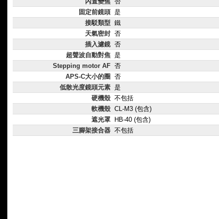
內置變焦
否
固定前鏡頭
是
接駁類型
鐵
天氣密封
否
插入濾鏡
否
超聲波自動對焦
是
Stepping motor AF
否
APS-C大小的圈
否
低散光度鏡頭元素
是
硬機殼
不包括
軟機殼
CL-M3 (包含)
遮光罩
HB-40 (包含)
三腳架接合器
不包括