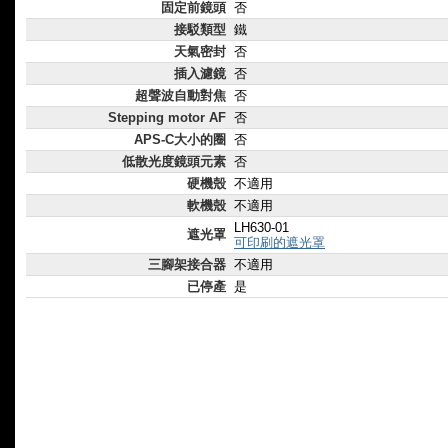
固定前鏡頭
否
接駁類型
鐵
天氣密封
否
插入濾鏡
否
超聲波自動對焦
否
Stepping motor AF
否
APS-C大小的圈
否
低散光度鏡頭元素
否
硬機殼
不適用
軟機殼
不適用
LH630-01
遮光罩
可印刷的遮光罩
三腳架接合器
不適用
已停產
是