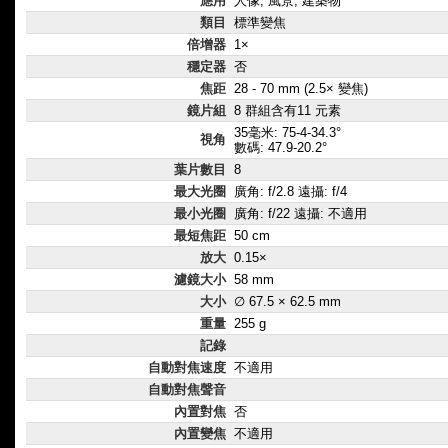
應用
人像, 風景, 建築物
類目
標準變焦
倍增器
1×
穩定器
否
焦距
28 - 70 mm (2.5× 變焦)
鏡片組
8 群組含有11 元素
35毫米: 75-4-34.3°
視角
數碼: 47.9-20.2°
葉片數目
8
最大光圈
廣角: f/2.8 遠攝: f/4
最小光圈
廣角: f/22 遠攝: 不適用
最短焦距
50 cm
放大
0.15×
濾鏡大小
58 mm
大小
∅ 67.5 × 62.5 mm
重量
255 g
記錄
自動對焦速度
不適用
自動對焦聲音
內置對焦
否
內置變焦
不適用