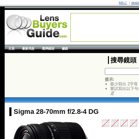
MILC
digit
主頁
最新消息
選擇鏡頭
濾鏡
搜尋鏡頭
提示:
最少寫出 2字母
嘗試寫出以下句
是
Sigma 28-70mm f/2.8-4 DG