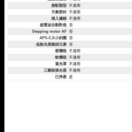
接駁類型
不適用
天氣密封
不適用
插入濾鏡
不適用
超聲波自動對焦
否
Stepping motor AF
否
APS-C大小的圈
否
低散光度鏡頭元素
否
硬機殼
不適用
軟機殼
不適用
遮光罩
不適用
三腳架接合器
不適用
已停產
是