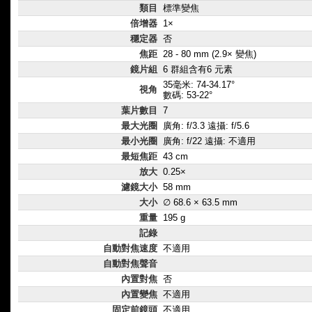
類目
標準變焦
倍增器
1×
穩定器
否
焦距
28 - 80 mm (2.9× 變焦)
鏡片組
6 群組含有6 元素
35毫米: 74-34.17°
視角
數碼: 53-22°
葉片數目
7
最大光圈
廣角: f/3.3 遠攝: f/5.6
最小光圈
廣角: f/22 遠攝: 不適用
最短焦距
43 cm
放大
0.25×
濾鏡大小
58 mm
大小
∅ 68.6 × 63.5 mm
重量
195 g
記錄
自動對焦速度
不適用
自動對焦聲音
內置對焦
否
內置變焦
不適用
固定前鏡頭
不適用