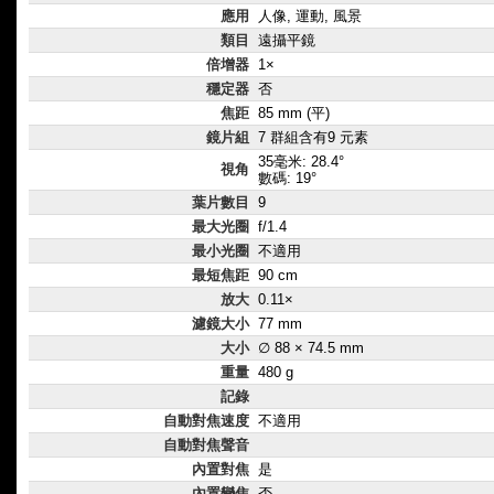
應用
人像, 運動, 風景
類目
遠攝平鏡
倍增器
1×
穩定器
否
焦距
85 mm (平)
鏡片組
7 群組含有9 元素
35毫米: 28.4°
視角
數碼: 19°
葉片數目
9
最大光圈
f/1.4
最小光圈
不適用
最短焦距
90 cm
放大
0.11×
濾鏡大小
77 mm
大小
∅ 88 × 74.5 mm
重量
480 g
記錄
自動對焦速度
不適用
自動對焦聲音
內置對焦
是
內置變焦
否