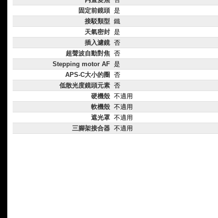
固定前鏡頭
是
接駁類型
鐵
天氣密封
是
插入濾鏡
否
超聲波自動對焦
否
Stepping motor AF
是
APS-C大小的圈
否
低散光度鏡頭元素
否
硬機殼
不適用
軟機殼
不適用
遮光罩
不適用
三腳架接合器
不適用