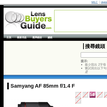
MILC
digit
主頁
最新消息
選擇鏡頭
濾鏡
搜尋鏡頭
提示:
最少寫出 2字母
嘗試寫出以下句
是
Samyang AF 85mm f/1.4 F