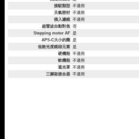
接駁類型
不適用
天氣密封
不適用
插入濾鏡
不適用
超聲波自動對焦
否
Stepping motor AF
是
APS-C大小的圈
是
低散光度鏡頭元素
是
硬機殼
不適用
軟機殼
不適用
遮光罩
不適用
三腳架接合器
不適用