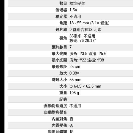
類目
標準變焦
倍增器
1.5×
穩定器
不適用
焦距
18 - 55 mm (3.1× 變焦)
鏡片組
9 群組含有12 元素
35毫米: 不適用
視角
數碼: 76-28.17°
葉片數目
7
最大光圈
廣角: f/3.5 遠攝: f/5.6
最小光圈
廣角: f/22 遠攝: f/38
最短焦距
25 cm
放大
0.38×
濾鏡大小
55 mm
大小
∅ 64.5 × 62.5 mm
重量
195 g
記錄
自動對焦速度
不適用
自動對焦聲音
內置對焦
否
內置變焦
否
固定前鏡頭
是