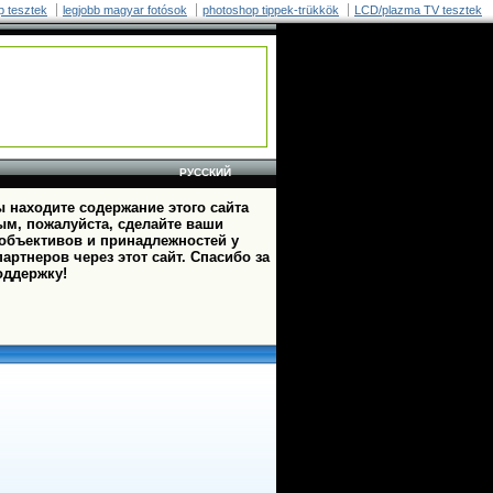
p tesztek
legjobb magyar fotósok
photoshop tippek-trükkök
LCD/plazma TV tesztek
РУССКИЙ
 находите содержание этого сайта
ым, пожалуйста, сделайте ваши
 объективов и принадлежностей у
артнеров через этот сайт. Спасибо за
оддержку!