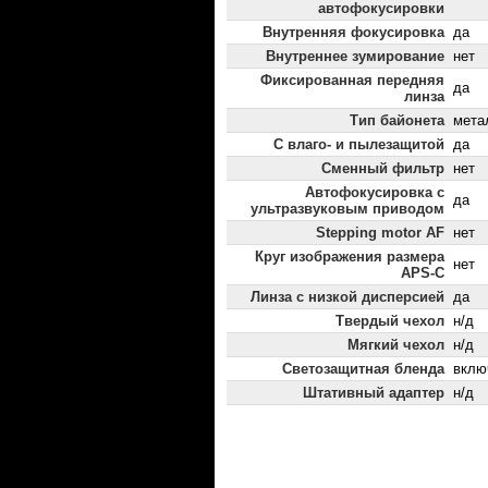
автофокусировки
Внутренняя фокусировка
да
Внутреннее зумирование
нет
Фиксированная передняя
да
линза
Тип байонета
мета
С влаго- и пылезащитой
да
Сменный фильтр
нет
Автофокусировка с
да
ультразвуковым приводом
Stepping motor AF
нет
Круг изображения размера
нет
APS-C
Линза с низкой дисперсией
да
Твердый чехол
н/д
Мягкий чехол
н/д
Светозащитная бленда
вклю
Штативный адаптер
н/д