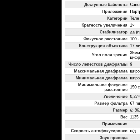
Доступные байонеты
Cano
Приложения
Порт
Категории
Теле
Кратность увеличения
1×
Стабилизатор
да (
Фокусное расстояние
100 -
Конструкция объектива
17 ли
35мм:
Угол поля зрения
цифр
Число лепестков диафрагмы
9
Максимальная диафрагма
широк
Минимальная диафрагма
широк
Минимальное фокусное
150 
расстояние
Увеличение
0,27
Размер фильтра
67 m
Размер
∅ 86
Вес
1135 
Примечания
Скорость автофокусировки
н/д
Звук привода