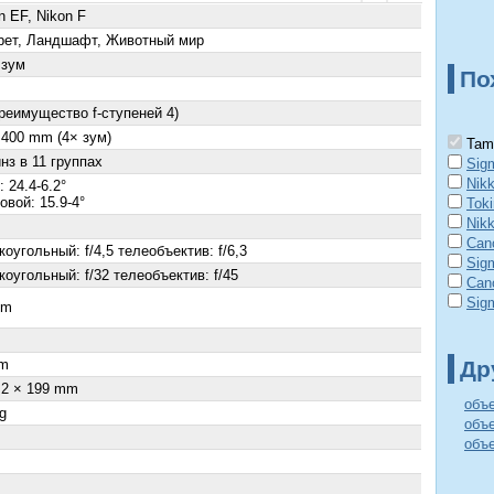
n EF, Nikon F
рет, Ландшафт, Животный мир
 зум
По
преимущество f-ступеней 4)
 400 mm (4× зум)
Tamr
нз в 11 группах
Sig
Nik
 24.4-6.2°
овой: 15.9-4°
Tok
Nik
Can
оугольный: f/4,5 телеобъектив: f/6,3
Sig
оугольный: f/32 телеобъектив: f/45
Can
Sig
cm
×
m
Др
.2 × 199 mm
объ
g
объ
объе