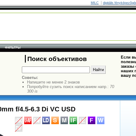
MILC
digitális fényképezõgé
ФИЛЬТРЫ
Если вы
Поиск объективов
полезн
заказы
наших п
вашу п
Советы:
Напишите не менее 2 знаков
Попробуйте сузить поиск написанием напр.:
70
300 is
mm f/4.5-6.3 Di VC USD